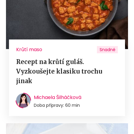
Krůtí maso
Snadné
Recept na krůtí guláš.
Vyzkoušejte klasiku trochu
jinak
Michaela Šilháčková
Doba přípravy: 60 min