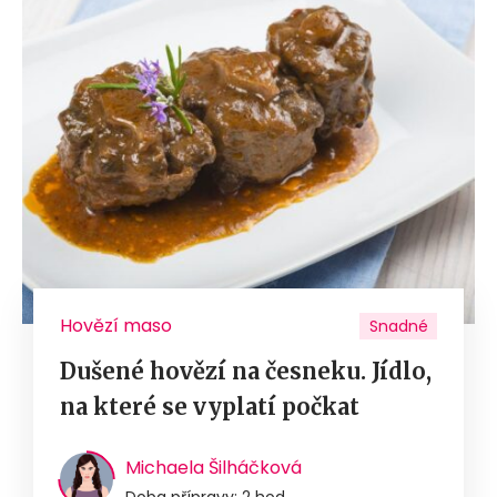
Hovězí maso
Snadné
Dušené hovězí na česneku. Jídlo,
na které se vyplatí počkat
Michaela Šilháčková
Doba přípravy: 2 hod