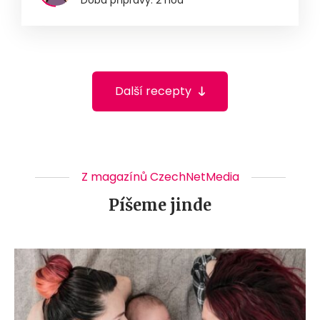
Další recepty
Z magazínů CzechNetMedia
Píšeme jinde