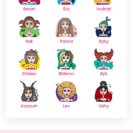
Beran
Štír
Vodnář
Rak
Panna
Ryby
Střelec
Blíženci
Býk
Kozoroh
Lev
Váhy