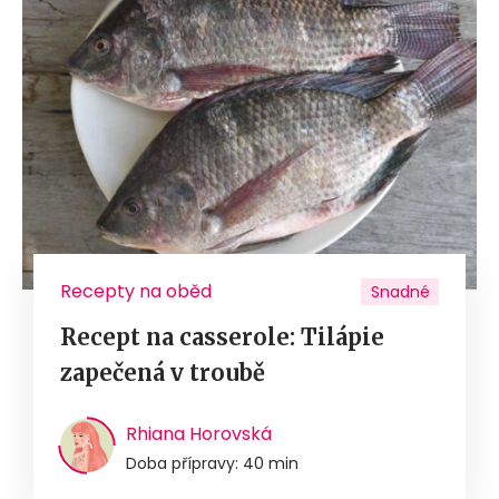
Recepty na oběd
Snadné
Recept na casserole: Tilápie
zapečená v troubě
Rhiana Horovská
Doba přípravy: 40 min