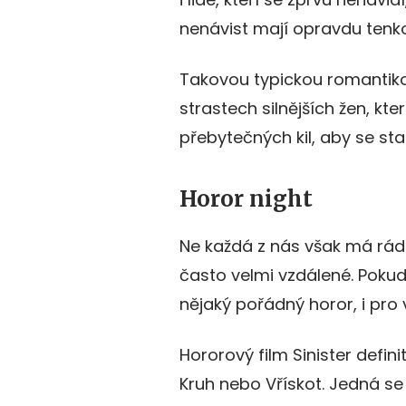
nenávist mají opravdu tenko
Takovou typickou romantikou
strastech silnějších žen, kte
přebytečných kil, aby se sta
Horor night
Ne každá z nás však má ráda
často velmi vzdálené. Pokud 
nějaký pořádný horor, i pro
Hororový film Sinister defini
Kruh nebo Vřískot. Jedná se 