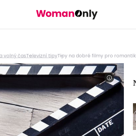
a volný čas
Televizní tipy
Tipy na dobré filmy pro romantik