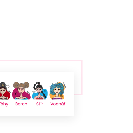
Váhy
Beran
Štír
Vodnář