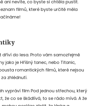
ě ani nevíte, co byste si chtěla pustit.
seznam filmů, které byste určitě měla
 začínáme!
ntiky
it dříví do lesa. Proto vám samozřejmě
jako je Hříšný tanec, nebo Titanic,
spousta romantických filmů, které nejsou
 za zhlédnutí.
 vypráví film Pod jednou střechou, který
, že co se škádlívá, to se rádo mívá. A že
í, mohou posléze zjistit, že láska a