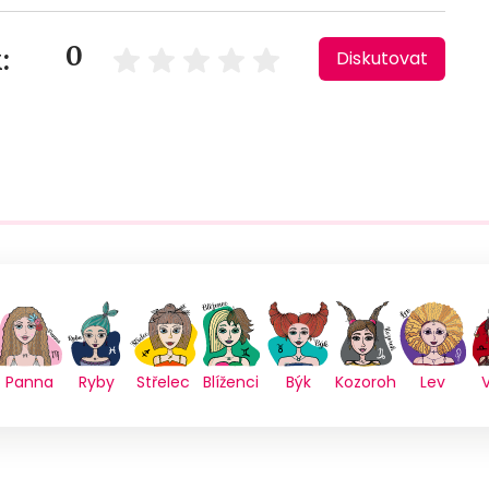
0
:
Diskutovat
Panna
Ryby
Střelec
Blíženci
Býk
Kozoroh
Lev