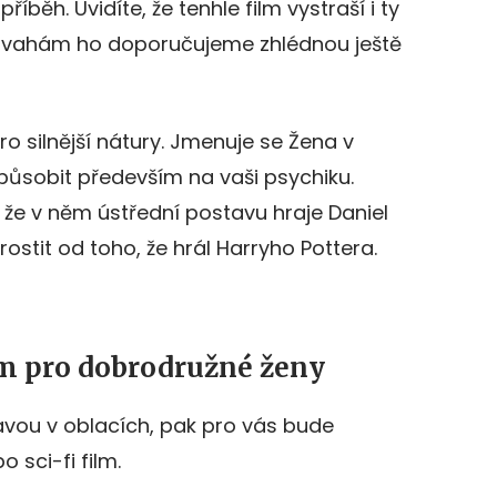
říběh. Uvidíte, že tenhle film vystraší i ty
povahám ho doporučujeme zhlédnou ještě
pro silnější nátury. Jmenuje se Žena v
působit především na vaši psychiku.
 že v něm ústřední postavu hraje Daniel
rostit od toho, že hrál Harryho Pottera.
ilm pro dobrodružné ženy
avou v oblacích, pak pro vás bude
o sci-fi film.