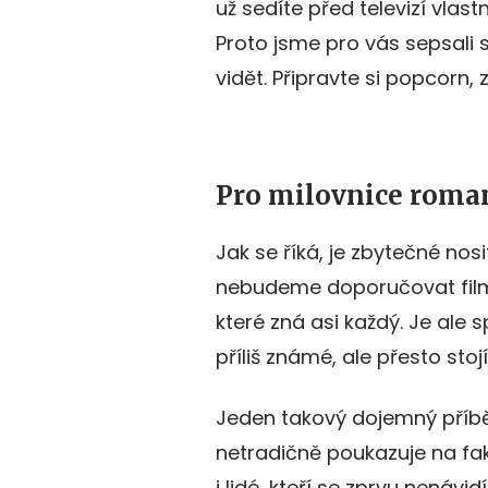
už sedíte před televizí vlastn
Proto jsme pro vás sepsali 
vidět. Připravte si popcorn,
Pro milovnice roma
Jak se říká, je zbytečné nos
nebudeme doporučovat filmy 
které zná asi každý. Je ale 
příliš známé, ale přesto stojí
Jeden takový dojemný příběh
netradičně poukazuje na fakt
i lidé, kteří se zprvu nenávid