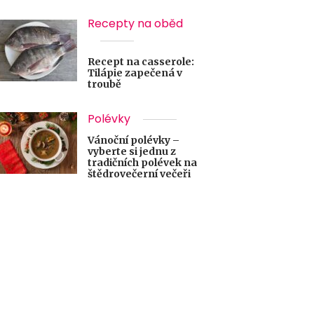
Recepty na oběd
Recept na casserole:
Tilápie zapečená v
troubě
Polévky
Vánoční polévky –
vyberte si jednu z
tradičních polévek na
štědrovečerní večeři