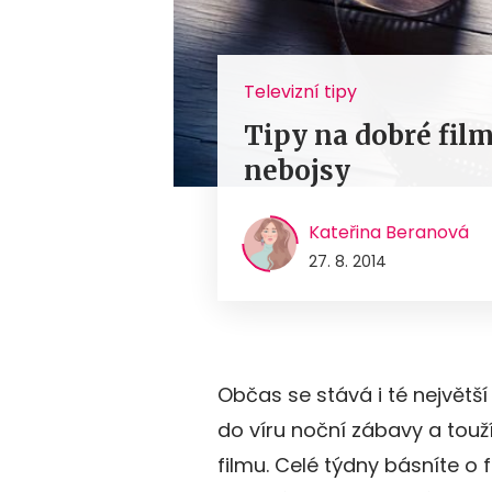
Televizní tipy
Tipy na dobré fil
nebojsy
Kateřina Beranová
27. 8. 2014
Občas se stává i té největší 
do víru noční zábavy a touž
filmu. Celé týdny básníte o f