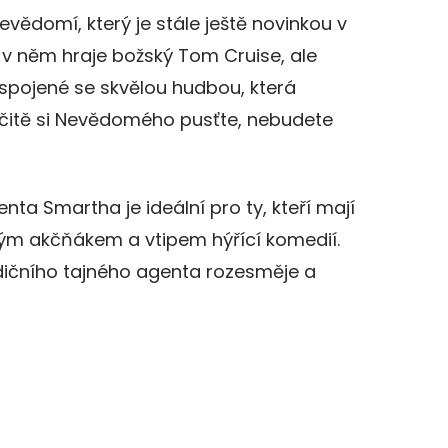
 Nevědomí, který je stále ještě novinkou v
že v něm hraje božský Tom Cruise, ale
 spojené se skvělou hudbou, která
rčitě si Nevědomého pusťte, nebudete
ta Smartha je ideální pro ty, kteří mají
tým akčňákem a vtipem hýřící komedií.
adičního tajného agenta rozesměje a