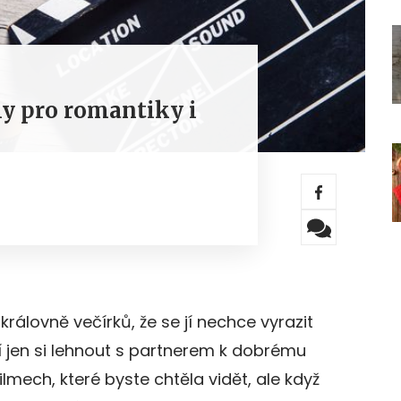
my pro romantiky i
královně večírků, že se jí nechce vyrazit
í jen si lehnout s partnerem k dobrému
ilmech, které byste chtěla vidět, ale když