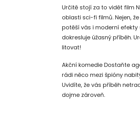
Určitě stojí za to vidět film
oblasti sci-fi filmů. Nejen, 
potěší vás i moderní efekty
dokresluje úžasný příběh. U
litovat!
Akční komedie Dostaňte agen
rádi něco mezi špióny nabi
Uvidíte, že vás příběh netr
dojme zároveň.