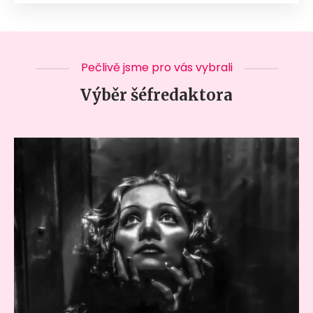
Pečlivě jsme pro vás vybrali
Výběr šéfredaktora