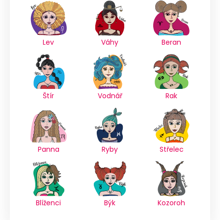
Lev
Váhy
Beran
Štír
Vodnář
Rak
Panna
Ryby
Střelec
Blíženci
Býk
Kozoroh