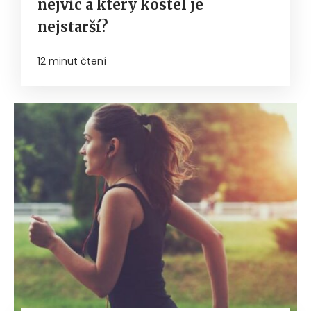
nejvíc a který kostel je
nejstarší?
12 minut čtení