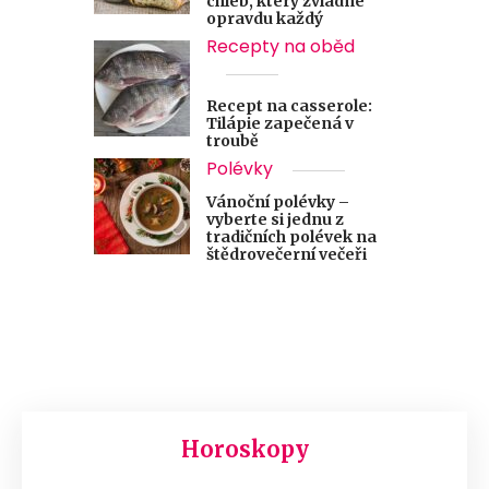
chléb, který zvládne
opravdu každý
Recepty na oběd
Recept na casserole:
Tilápie zapečená v
troubě
Polévky
Vánoční polévky –
vyberte si jednu z
tradičních polévek na
štědrovečerní večeři
Horoskopy