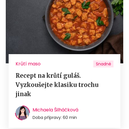
Krůtí maso
Snadné
Recept na krůtí guláš.
Vyzkoušejte klasiku trochu
jinak
Michaela Šilháčková
Doba přípravy: 60 min