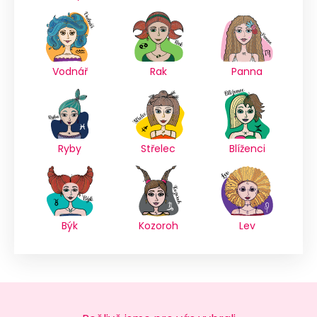
Vodnář
Rak
Panna
Ryby
Střelec
Blíženci
Býk
Kozoroh
Lev