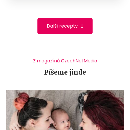
Další recepty
Z magazínů CzechNetMedia
Píšeme jinde