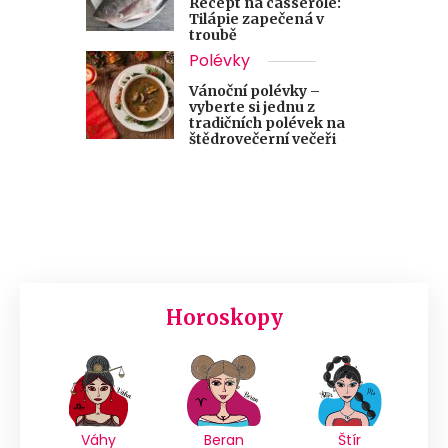
Recept na casserole:
Tilápie zapečená v
troubě
Polévky
Vánoční polévky –
vyberte si jednu z
tradičních polévek na
štědrovečerní večeři
Horoskopy
Váhy
Beran
Štír