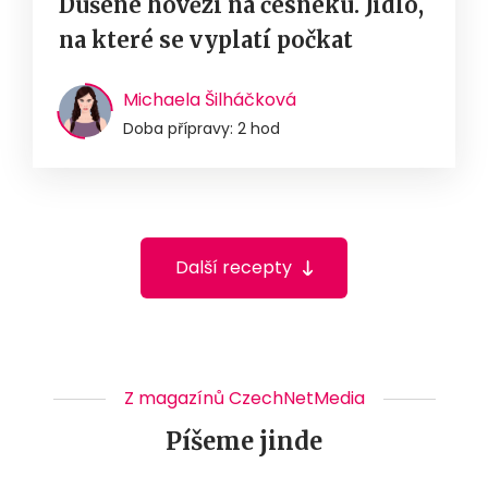
Dušené hovězí na česneku. Jídlo,
na které se vyplatí počkat
Michaela Šilháčková
Doba přípravy: 2 hod
Další recepty
Z magazínů CzechNetMedia
Píšeme jinde