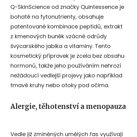
Q-SkinScience od značky Quintessence je
bohaté na fytonutrienty, obsahuje
patentované kombinace peptidů, extrakt
z kmenových buněk vzácné odrůdy
švýcarského jablka a vitaminy. Tento
kosmetický přípravek je zcela bez obsahu
hormonů, takže jeho používáním nehrozí
nežádoucí vedlejší projevy jako například
tmavé kruhy nebo otoky pod očima.
Alergie, těhotenství a menopauza
Vedle již zmíněných umělých řas využívají