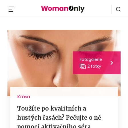
MENU
Fotogalerie
2 fotky
Krása
Toužíte po kvalitních a
hustých řasách? Pečujte o ně
pomocí aktivačního séra