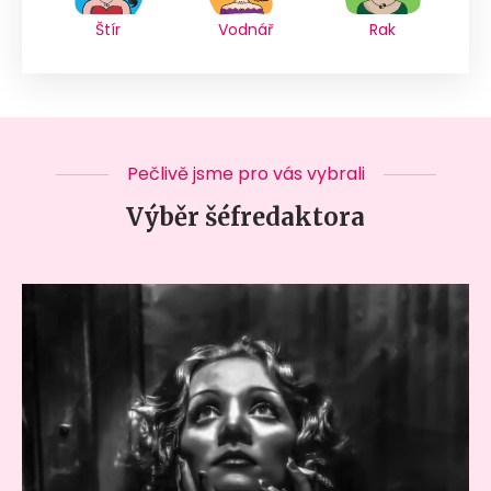
Štír
Vodnář
Rak
Pečlivě jsme pro vás vybrali
Výběr šéfredaktora