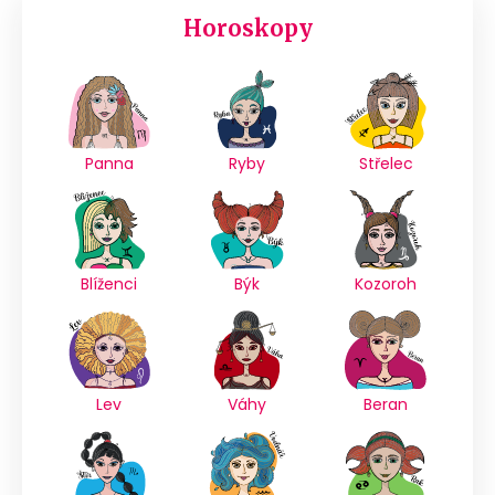
Horoskopy
Panna
Ryby
Střelec
Blíženci
Býk
Kozoroh
Lev
Váhy
Beran