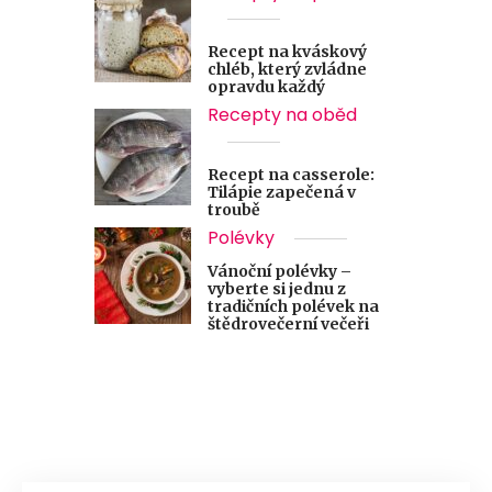
Recept na kváskový
chléb, který zvládne
opravdu každý
Recepty na oběd
Recept na casserole:
Tilápie zapečená v
troubě
Polévky
Vánoční polévky –
vyberte si jednu z
tradičních polévek na
štědrovečerní večeři