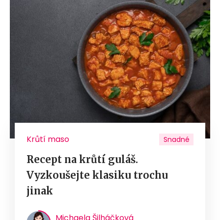
Krůtí maso
Snadné
Recept na krůtí guláš.
Vyzkoušejte klasiku trochu
jinak
Michaela Šilháčková