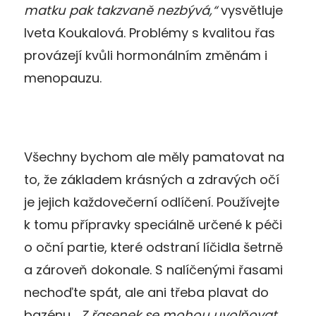
matku pak takzvaně nezbývá,“
vysvětluje
Iveta Koukalová. Problémy s kvalitou řas
provázejí kvůli hormonálním změnám i
menopauzu.
Všechny bychom ale měly pamatovat na
to, že základem krásných a zdravých očí
je jejich každovečerní odlíčení. Používejte
k tomu přípravky speciálně určené k péči
o oční partie, které odstraní líčidla šetrně
a zároveň dokonale. S nalíčenými řasami
nechoďte spát, ale ani třeba plavat do
bazénu.
„Z řasenek se mohou uvolňovat