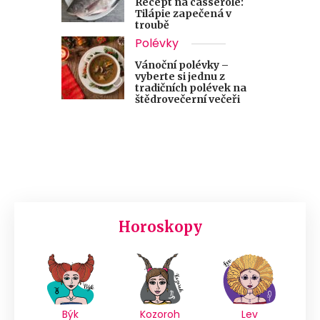
Recept na casserole:
Tilápie zapečená v
troubě
Polévky
Vánoční polévky –
vyberte si jednu z
tradičních polévek na
štědrovečerní večeři
Horoskopy
Býk
Kozoroh
Lev