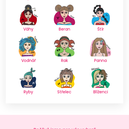
Váhy
Beran
Štír
Vodnář
Rak
Panna
Ryby
Střelec
Blíženci