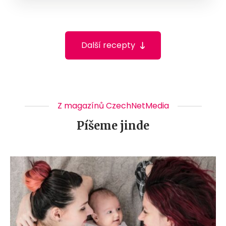
Další recepty
Z magazínů CzechNetMedia
Píšeme jinde