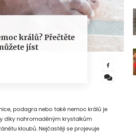
emoc králů? Přečtěte
můžete jíst
stnice, podagra nebo také nemoc králů je
dy díky nahromaděným krystalkům
ánětu kloubů. Nejčastěji se projevuje