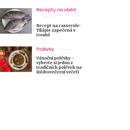
Recepty na oběd
Recept na casserole:
Tilápie zapečená v
troubě
Polévky
Vánoční polévky –
vyberte si jednu z
tradičních polévek na
štědrovečerní večeři