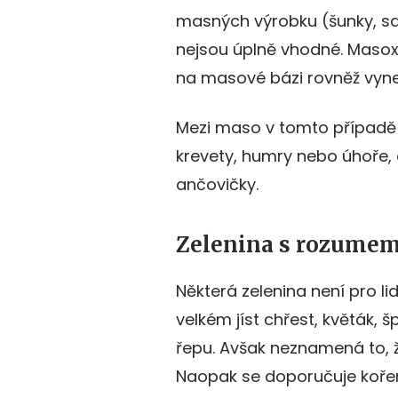
masných výrobku (šunky, sa
nejsou úplně vhodné. Masox
na masové bázi rovněž vyne
Mezi maso v tomto případě ř
krevety, humry nebo úhoře, 
ančovičky.
Zelenina s rozume
Některá zelenina není pro li
velkém jíst chřest, květák,
řepu. Avšak neznamená to, že
Naopak se doporučuje kořeno