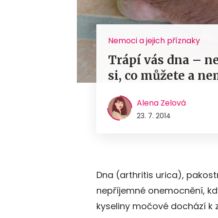
Nemoci a jejich příznaky
Trápí vás dna – n
si, co můžete a ne
Alena Zelová
23. 7. 2014
Dna (arthritis urica), pako
nepříjemné onemocnění, k
kyseliny močové dochází k z