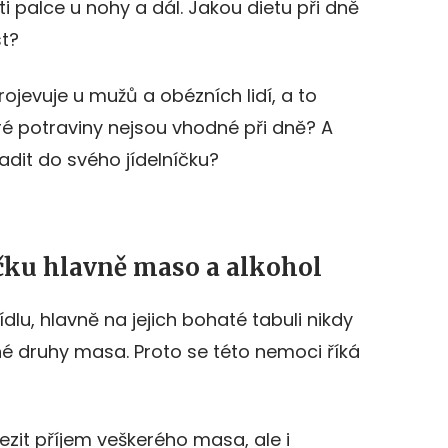
i palce u nohy a dál. Jakou dietu při dně
st?
ojevuje u mužů a obézních lidí, a to
teré potraviny nejsou vhodné při dně? A
adit do svého jídelníčku?
íčku hlavně maso a alkohol
dlu, hlavně na jejich bohaté tabuli nikdy
 druhy masa. Proto se této nemoci říká
ezit příjem veškerého masa, ale i