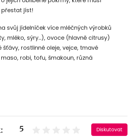
 o jejich oblíbené pokrmy, které musí
řestat jíst!
na svůj jídelníček více mléčných výrobků
y, mléko, sýry…), ovoce (hlavně citrusy)
šťávy, rostlinné oleje, vejce, tmavé
é maso, robi, tofu, šmakoun, různá
5
:
Diskutovat