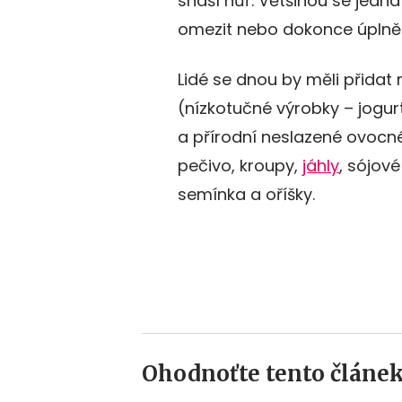
snáší hůř. Většinou se jedná
omezit nebo dokonce úplně p
Lidé se dnou by měli přidat 
(nízkotučné výrobky – jogurt
a přírodní neslazené ovocné 
pečivo, kroupy,
jáhly
, sójov
semínka a oříšky.
Ohodnoťte tento článek