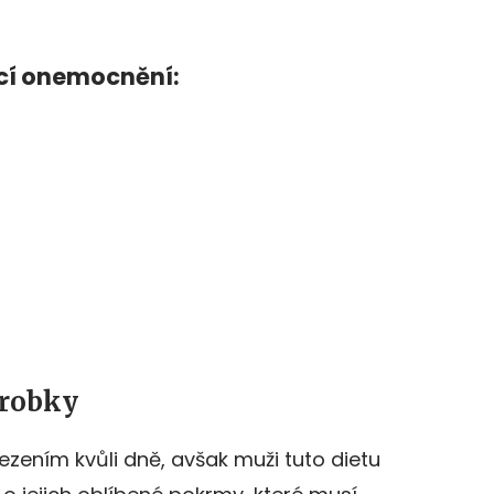
ící onemocnění:
ýrobky
ezením kvůli dně, avšak muži tuto dietu