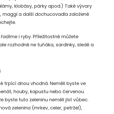
lámy, klobásy, párky apod.) Také vývary
, maggi a další dochucovadla založené
chejte.
adíme i ryby. Příležitostně můžete
ale rozhodně ne tuňáka, sardinky, sledě a
m
dé trpící dnou vhodná. Neměli byste ve
 špenát, houby, kapustu nebo červenou
 byste tuto zeleninu neměli jíst vůbec.
vá zelenina (mrkev, celer, petržel),