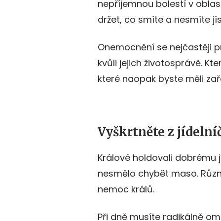
nepříjemnou bolestí v oblast
držet, co smíte a nesmíte jí
Onemocnění se nejčastěji pr
kvůli jejich životosprávě. K
které naopak byste měli zař
Vyškrtněte z jídeln
Králové holdovali dobrému jí
nesmělo chybět maso. Různé
nemoc králů.
Při dně musíte radikálně om