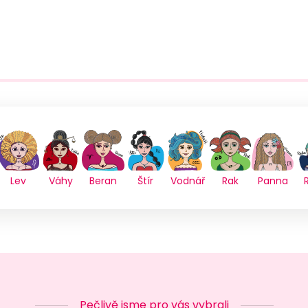
Lev
Váhy
Beran
Štír
Vodnář
Rak
Panna
Pečlivě jsme pro vás vybrali