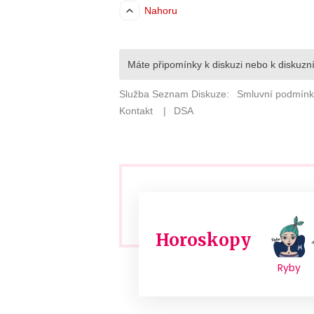
Horoskopy
Ryby