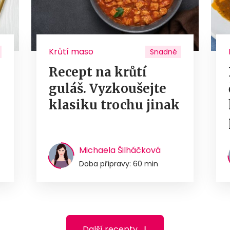
Krůtí maso
Snadné
Recept na krůtí
guláš. Vyzkoušejte
u
klasiku trochu jinak
Michaela Šilháčková
Doba přípravy: 60 min
Další recepty