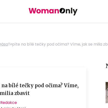
rása
Trpíte na bílé tečky pod očima? Víme, jak se milia zb