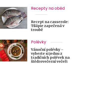
Recepty na oběd
Recept na casserole:
Tilápie zapečená v
troubě
Polévky
Vánoční polévky –
vyberte si jednu z
tradičních polévek na
štědrovečerní večeři