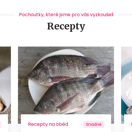
Pochoutky, které jsme pro vás vyzkoušeli
Recepty
Recepty na oběd
Snadné