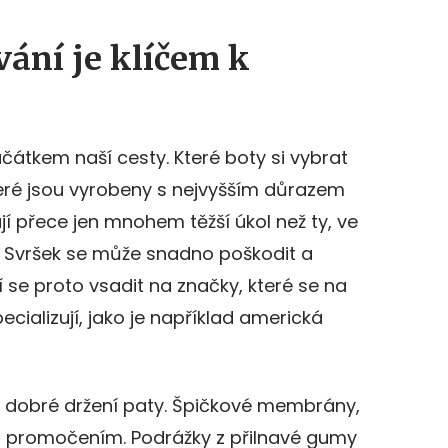
vání je klíčem k
ačátkem naší cesty. Které boty si vybrat
teré jsou vyrobeny s nejvyšším důrazem
ají přece jen mnohem těžší úkol než ty, ve
 Svršek se může snadno poškodit a
 se proto vsadit na značky, které se na
cializují, jako je například americká
a dobré držení paty. Špičkové membrány,
d promočením. Podrážky z přilnavé gumy