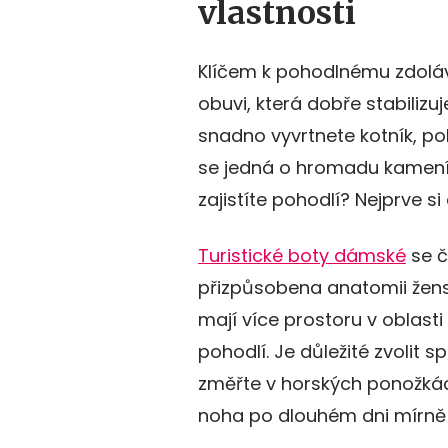
vlastnosti
Klíčem k pohodlnému zdoláv
obuvi, která dobře stabilizuj
snadno vyvrtnete kotník, po
se jedná o hromadu kamení n
zajistíte pohodlí? Nejprve si
Turistické boty dámské
se č
přizpůsobena anatomii žen
mají více prostoru v oblasti 
pohodlí. Je důležité zvolit s
změřte v horských ponožkác
noha po dlouhém dni mírně o