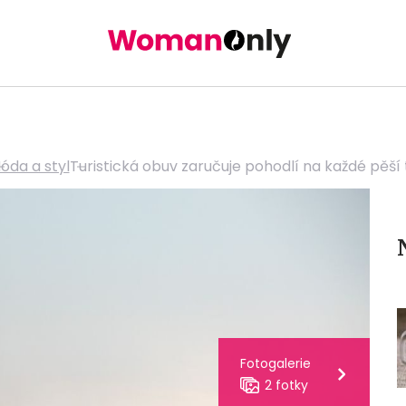
óda a styl
Turistická obuv zaručuje pohodlí na každé pěší 
Fotogalerie
2 fotky