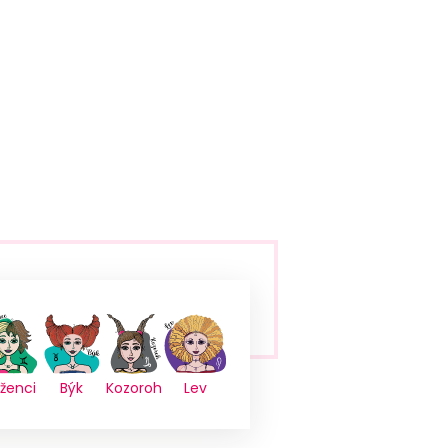
íženci
Býk
Kozoroh
Lev