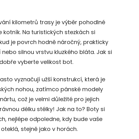
ání kilometrů trasy je výběr pohodlné
e kotník. Na turistických stezkách si
kud je povrch hodně náročný, prakticky
ebo silnou vrstvu kluzkého bláta. Jak si
 dobře vyberte velikost bot.
asto vyznačují užší konstrukcí, která je
ských nohou, zatímco pánské modely
nártu, což je velmi důležité pro jejich
právnou délku stélky! Jak na to? Boty si
h, nejlépe odpoledne, kdy bude vaše
teklá, stejně jako v horách.