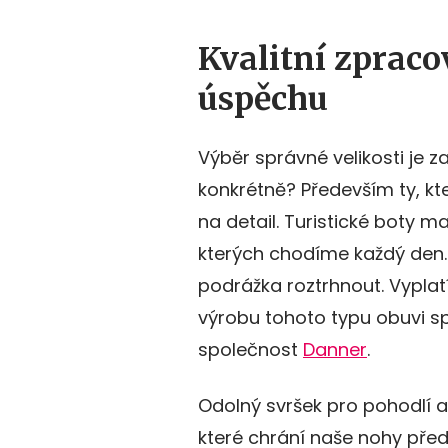
Kvalitní zpraco
úspěchu
Výběr správné velikosti je z
konkrétně? Především ty, k
na detail. Turistické boty m
kterých chodíme každý den.
podrážka roztrhnout. Vyplatí
výrobu tohoto typu obuvi spe
společnost
Danner
.
Odolný svršek pro pohodlí 
které chrání naše nohy pře