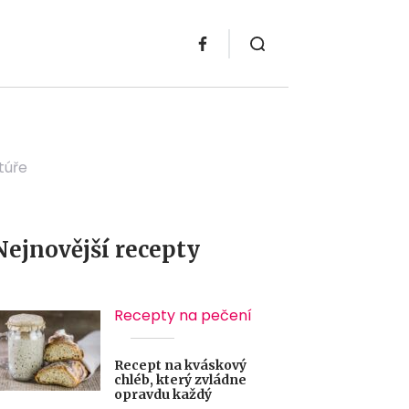
túře
Nejnovější recepty
Recepty na pečení
Recept na kváskový
chléb, který zvládne
opravdu každý