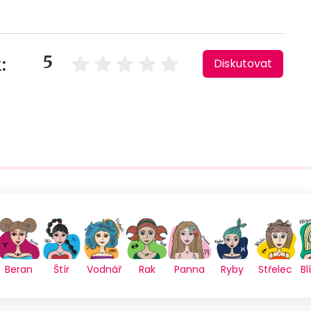
5
:
Diskutovat
Beran
Štír
Vodnář
Rak
Panna
Ryby
Střelec
Bl