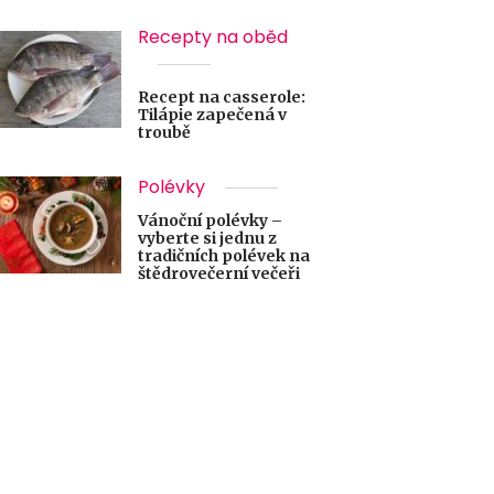
Recepty na oběd
Recept na casserole:
Tilápie zapečená v
troubě
Polévky
Vánoční polévky –
vyberte si jednu z
tradičních polévek na
štědrovečerní večeři