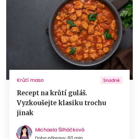
Krůtí maso
Snadné
Recept na krůtí guláš.
Vyzkoušejte klasiku trochu
jinak
Michaela Šilháčková
Doba přípravy: 60 min