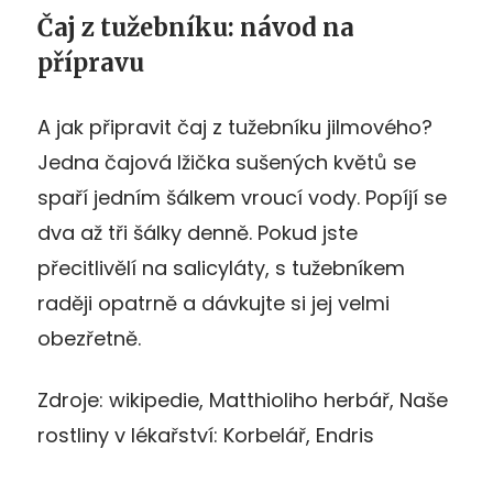
Čaj z tužebníku: návod na
přípravu
A jak připravit čaj z tužebníku jilmového?
Jedna čajová lžička sušených květů se
spaří jedním šálkem vroucí vody. Popíjí se
dva až tři šálky denně. Pokud jste
přecitlivělí na salicyláty, s tužebníkem
raději opatrně a dávkujte si jej velmi
obezřetně.
Zdroje: wikipedie, Matthioliho herbář, Naše
rostliny v lékařství: Korbelář, Endris