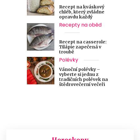
Recept na kváskový
chléb, který zvládne
opravdu každý
Recepty na oběd
Recept na casserole:
Tilápie zapečená v
troubě
Polévky
Vánoční polévky –
vyberte si jednu z
tradičních polévek na
štědrovečerní večeři