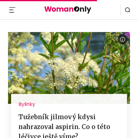
MENU
Bylinky
Tužebník jilmový kdysi
nahrazoval aspirin. Co o této
léčivce ještě víme?