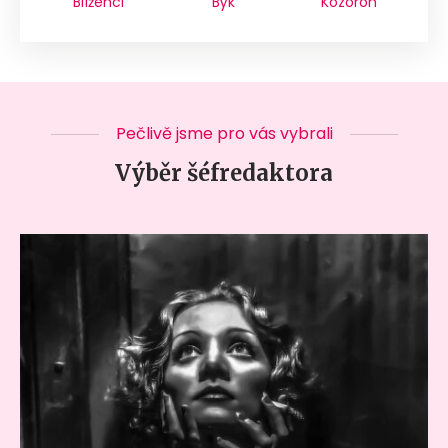
Blíženci
Býk
Kozoroh
Pečlivě jsme pro vás vybrali
Výběr šéfredaktora