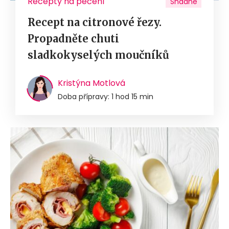
Recepty na pečení
Snadné
Recept na citronové řezy.
Propadněte chuti
sladkokyselých moučníků
Kristýna Motlová
Doba přípravy: 1 hod 15 min