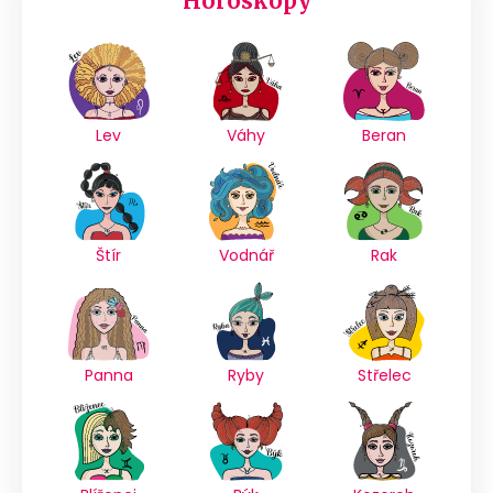
Horoskopy
Lev
Váhy
Beran
Štír
Vodnář
Rak
Panna
Ryby
Střelec