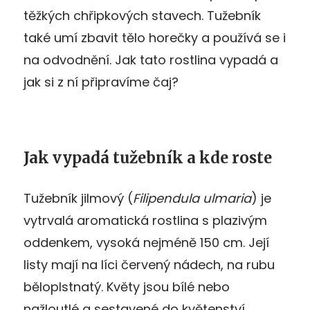
těžkých chřipkových stavech. Tužebník
také umí zbavit tělo horečky a používá se i
na odvodnění. Jak tato rostlina vypadá a
jak si z ní připravíme čaj?
Jak vypadá tužebník a kde roste
Tužebník jilmový (
Filipendula ulmaria
) je
vytrvalá aromatická rostlina s plazivým
oddenkem, vysoká nejméně 150 cm. Její
listy mají na líci červený nádech, na rubu
běloplstnatý. Květy jsou bílé nebo
nažloutlé a sestavené do květenství