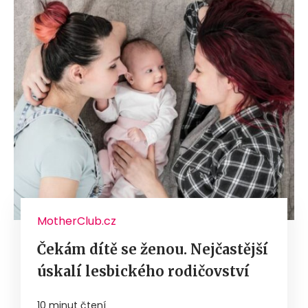
MotherClub.cz
Čekám dítě se ženou. Nejčastější
úskalí lesbického rodičovství
10 minut čtení