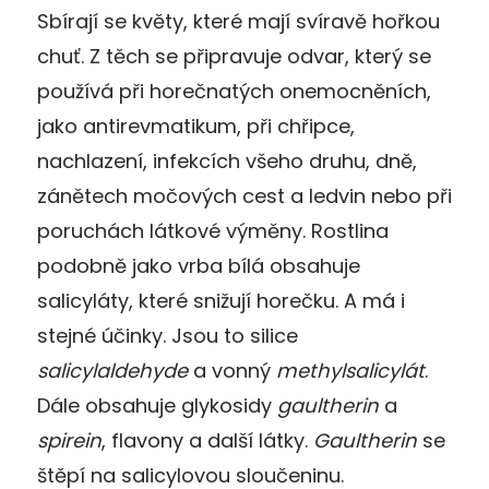
Sbírají se květy, které mají svíravě hořkou
chuť. Z těch se připravuje odvar, který se
používá při horečnatých onemocněních,
jako antirevmatikum, při chřipce,
nachlazení, infekcích všeho druhu, dně,
zánětech močových cest a ledvin nebo při
poruchách látkové výměny. Rostlina
podobně jako vrba bílá obsahuje
salicyláty, které snižují horečku. A má i
stejné účinky. Jsou to silice
salicylaldehyde
a vonný
methylsalicylát
.
Dále obsahuje glykosidy
gaultherin
a
spirein
, flavony a další látky.
Gaultherin
se
štěpí na salicylovou sloučeninu.