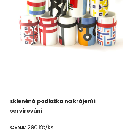
sklen
ě
n
á
podlo
ž
ka
na kr
á
jen
í
i
serv
í
rov
á
n
í
CENA
: 290 Kč/ks