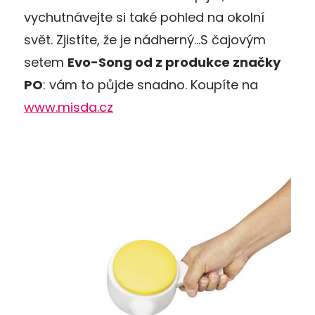
vychutnávejte si také pohled na okolní
svět. Zjistíte, že je nádherný…S čajovým
setem
Evo-Song od z produkce zna
č
ky
PO
: vám to půjde snadno. Koupíte na
www.misda.cz