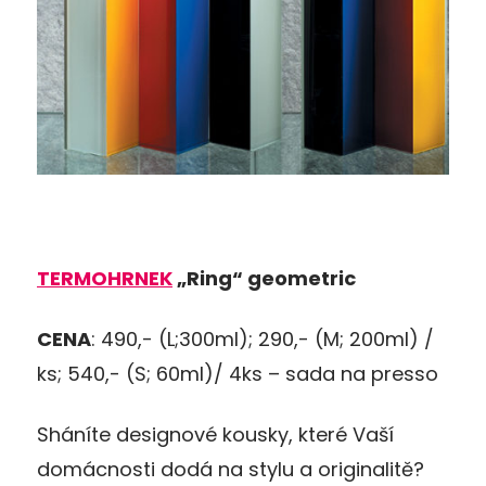
TERMOHRNEK
„Ring“ geometric
CENA
: 490,- (L;300ml); 290,- (M; 200ml) /
ks; 540,- (S; 60ml)/ 4ks – sada na presso
Sháníte designové kousky, které Vaší
domácnosti dodá na stylu a originalitě?