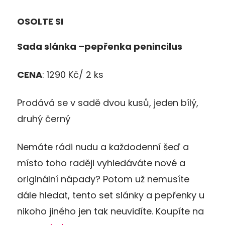
OSOLTE SI
Sada slánka –pep
ř
enka
penincilus
CENA
: 1290 Kč/ 2 ks
Prodává se v sadě dvou kusů, jeden bílý,
druhý černý
Nemáte rádi nudu a každodenní šeď a
místo toho raději vyhledáváte nové a
originální nápady? Potom už nemusíte
dále hledat, tento set slánky a pepřenky u
nikoho jiného jen tak neuvidíte. Koupíte na