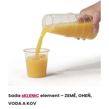
Sada
sKLENIC
element – ZEMĚ, OHEŇ,
VODA A KOV