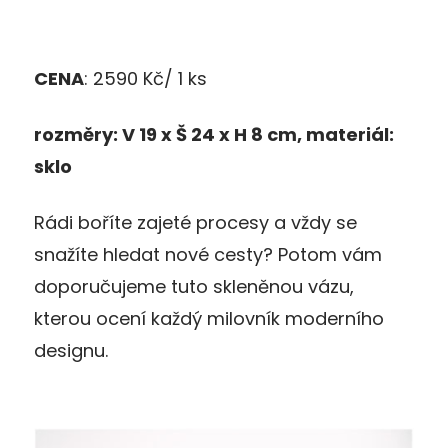
CENA
: 2590 Kč/ 1 ks
rozm
ě
ry: V 19 x Š 24 x H 8 cm, materiál:
sklo
Rádi boříte zajeté procesy a vždy se
snažíte hledat nové cesty? Potom vám
doporučujeme tuto skleněnou vázu,
kterou ocení každý milovník moderního
designu.