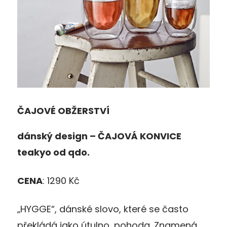
Č
AJOV
É
OB
Ž
ERSTVÍ
dánský design –
Č
AJOV
Á
KONVICE
teakyo
od qdo.
CENA
: 1290 Kč
„HYGGE“, dánské slovo, které se často
překládá jako útulno, pohoda. Znamená