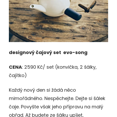
designový
č
ajov
ý
set evo-song
CENA
: 2590 Kč/ set (konvička, 2 šálky,
čajítko)
Každý nový den si žádá něco
mimořádného. Nespěchejte. Dejte si šálek
čaje. Povyšte však jeho přípravu na malý
obřad. Až budete ze šálku upíjet,