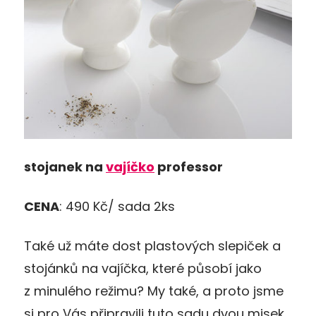
stojanek na
vají
č
ko
professor
CENA
: 490 Kč/ sada 2ks
Také už máte dost plastových slepiček a
stojánků na vajíčka, které působí jako
z minulého režimu? My také, a proto jsme
si pro Vás připravili tuto sadu dvou misek,