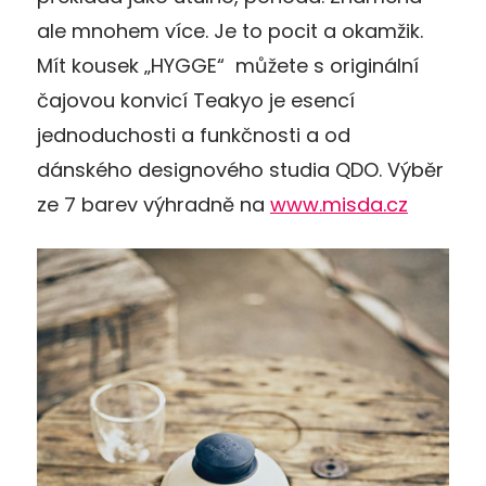
ale mnohem více. Je to pocit a okamžik.
Mít kousek „HYGGE“ můžete s originální
čajovou konvicí Teakyo je esencí
jednoduchosti a funkčnosti a od
dánského designového studia QDO. Výběr
ze 7 barev výhradně na
www.misda.cz