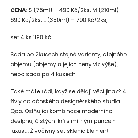
CENA
: S (75ml) – 490 Kč/2ks, M (210ml) –
690 Kč/2ks, L (350ml) – 790 Kč/2ks,
set 4 ks 1190 Kč
Sada po 2kusech stejné varianty, stejného
objemu (objemy a jejich ceny viz výše),
nebo sada po 4 kusech
Také máte rádi, když se dělají věci jinak? 4
živly od dánského designérského studia
Qdo. Oslňující kombinace moderního
designu, čistých linií s mírným puncem
luxusu. Živočišný set sklenic Element