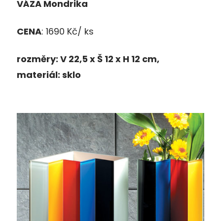
VÁZA Mondrika
CENA
: 1690 Kč/ ks
rozm
ě
ry: V
22,5 x
Š
12 x H 12 cm,
materi
á
l: sklo