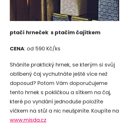
pta
č
í
hrne
č
ek
s ptačím čajítkem
CENA
: od 590 Kč/ks
Sháníte praktický hrnek, se kterým si svůj
oblíbený čaj vychutnáte ještě více než
doposud? Potom Vám doporučujeme
tento hrnek s pokličkou a sítkem na čaj,
které po vyndání jednoduše položíte
víčkem na stůl a nic neušpiníte. Koupíte na
www.misda.cz