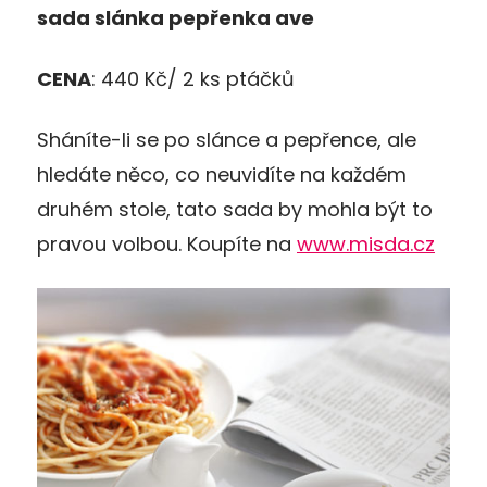
sada slánka
pep
ř
enka
ave
CENA
: 440 Kč/ 2 ks ptáčků
Sháníte-li se po slánce a pepřence, ale
hledáte něco, co neuvidíte na každém
druhém stole, tato sada by mohla být to
pravou volbou. Koupíte na
www.misda.cz