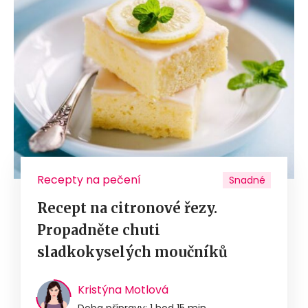
Recepty na pečení
Snadné
Recept na citronové řezy.
Propadněte chuti
sladkokyselých moučníků
Kristýna Motlová
Doba přípravy: 1 hod 15 min