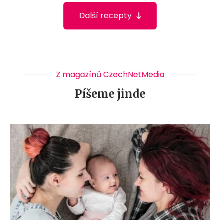
Další recepty
Z magazínů CzechNetMedia
Píšeme jinde