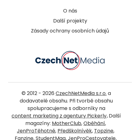
O nás
Další projekty
Zásady ochrany osobních údajů
© 2012 - 2026
CzechNetMedia s.r.o.
a
dodavatelé obsahu. Při tvorbě obsahu
spolupracujeme s odborníky na
content marketing z agentury Pickerly
.
Další
magazíny:
MotherClub
,
Oběhání
,
JenProTěhotné
,
Předškolnívěk
,
Topzine
,
Fanzine
,
StudentMag
,
JenProCestovatele
,