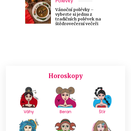
Polévky
Vánoční polévky –
vyberte si jednu z
tradičních polévek na
štědrovečerní večeři
Horoskopy
Váhy
Beran
Štír