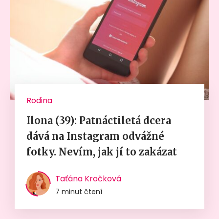
Rodina
Ilona (39): Patnáctiletá dcera
dává na Instagram odvážné
fotky. Nevím, jak jí to zakázat
Taťána Kročková
7 minut čtení