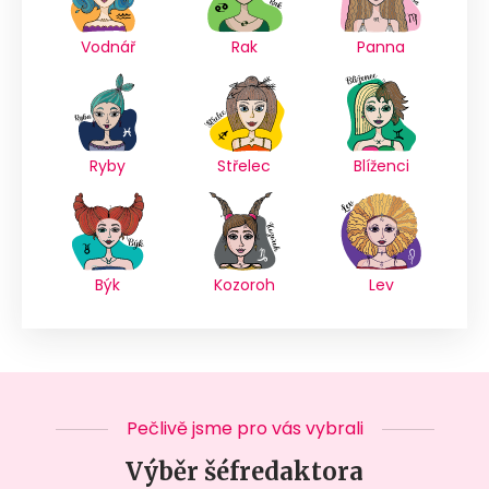
Vodnář
Rak
Panna
Ryby
Střelec
Blíženci
Býk
Kozoroh
Lev
Pečlivě jsme pro vás vybrali
Výběr šéfredaktora