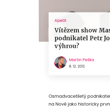
Apetit
Vítězem show Mas
podnikatel Petr Jo
výhrou?
Martin Peška
8. 12. 2012
Osmadvacetiletý podnikatel 
na Nově jako historicky prv