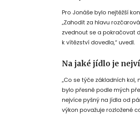
Pro Jonáše bylo nejtěžší ko
„Zahodit za hlavu rozčarován
zvednout se a pokračovat dál
k vítězství dovedla,“ uvedl.
Na jaké jídlo je nejv
„Co se týče základních kol, 
bylo přesně podle mých před
nejvíce pyšný na jídla od pá
výkon považuje rozložené can