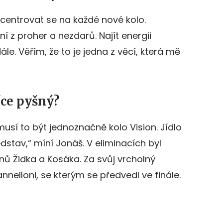
ncentrovat se na každé nové kolo.
í z proher a nezdarů. Najít energii
e. Věřím, že to je jedna z věcí, která mě
íce pyšný?
musí to být jednoznačně kolo Vision. Jídlo
stav,“ míní Jonáš. V eliminacích byl
nů Židka a Kosáka. Za svůj vrcholný
nelloni, se kterým se předvedl ve finále.