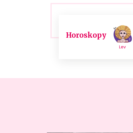
Horoskopy
Lev