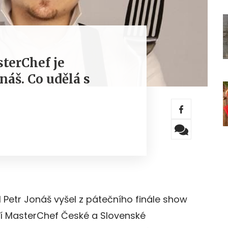
terChef je
náš. Co udělá s
Petr Jonáš vyšel z pátečního finále show
ní MasterChef České a Slovenské