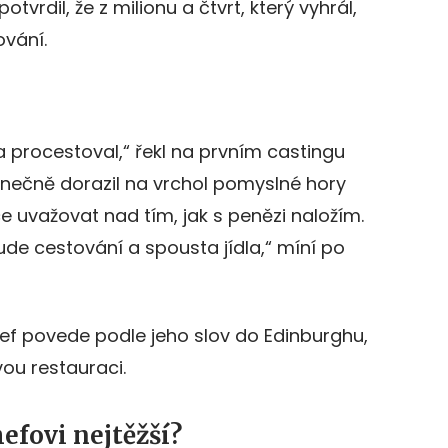
otvrdil, že z milionu a čtvrt, který vyhrál,
ování.
 a procestoval,“ řekl na prvním castingu
onečně dorazil na vrchol pomyslné hory
e uvažovat nad tím, jak s penězi naložím.
ude cestování a spousta jídla,“ míní po
ef povede podle jeho slov do Edinburghu,
vou restauraci.
efovi nejtěžší?