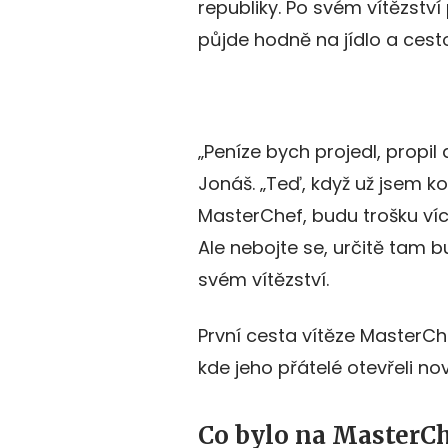
republiky. Po svém vítězství p
půjde hodně na jídlo a cest
„Peníze bych projedl, propil
Jonáš. „Teď, když už jsem k
MasterChef, budu trošku víc
Ale nebojte se, určitě tam b
svém vítězství.
První cesta vítěze MasterCh
kde jeho přátelé otevřeli no
Co bylo na MasterCh