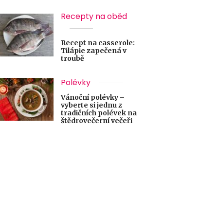
Recepty na oběd
Recept na casserole:
Tilápie zapečená v
troubě
Polévky
Vánoční polévky –
vyberte si jednu z
tradičních polévek na
štědrovečerní večeři