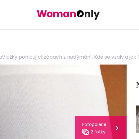
a
Vložky pohlcující zápach z nadýmání. Kde se vzaly a jak 
Fotogalerie
2 fotky