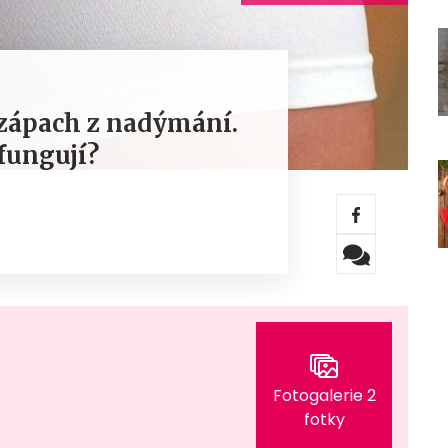
 zápach z nadýmání.
 fungují?
Fotogalerie 2
fotky