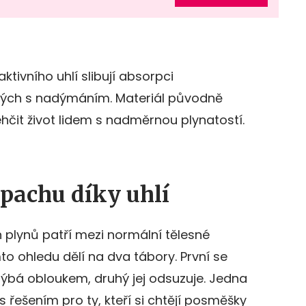
ktivního uhlí slibují absorpci
ých s nadýmáním. Materiál původně
čit život lidem s nadměrnou plynatostí.
pachu díky uhlí
h plynů patří mezi normální tělesné
to ohledu dělí na dva tábory. První se
hýbá obloukem, druhý jej odsuzuje. Jedna
s řešením pro ty, kteří si chtějí posměšky