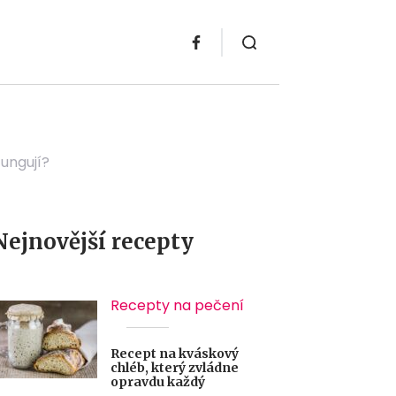
fungují?
Nejnovější recepty
Recepty na pečení
Recept na kváskový
chléb, který zvládne
opravdu každý