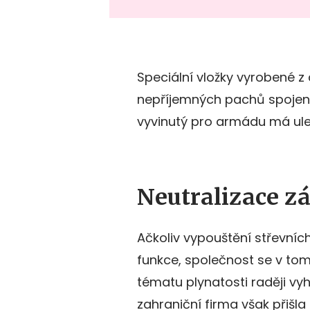
Speciální vložky vyrobené z a
nepříjemných pachů spojen
vyvinutý pro armádu má uleh
Neutralizace zá
Ačkoliv vypouštění střevníc
funkce, společnost se v tom
tématu plynatosti raději vy
zahraniční firma však přišla 