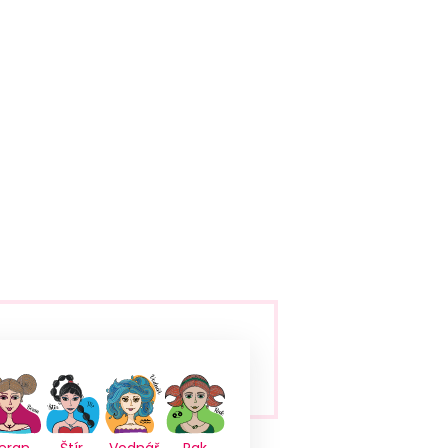
eran
Štír
Vodnář
Rak