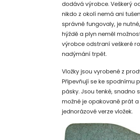
dodává výrobce. Veškerý od
nikdo z okolí nemá ani tušení,
správně fungovaly, je nutné
hýždě a plyn neměl možnost
výrobce odstraní veškeré r
nadýmání trpět.
Vložky jsou vyrobené z pro
Připevňují se ke spodnímu 
pásky. Jsou tenké, snadno se
možné je opakovaně prát a p
jednorázové verze vložek.