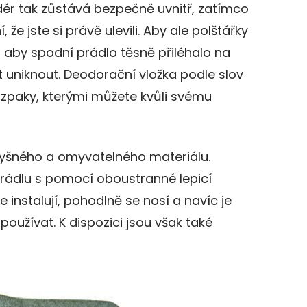
ér tak zůstává bezpečně uvnitř, zatímco
 že jste si právě ulevili. Aby ale polštářky
, aby spodní prádlo těsně přiléhalo na
 uniknout. Deodorační vložka podle slov
ozpaky, kterými můžete kvůli svému
dyšného a omyvatelného materiálu.
prádlu s pomocí oboustranné lepicí
 instalují, pohodlně se nosí a navíc je
oužívat. K dispozici jsou však také