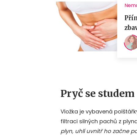
Pryč se studem
Vložka je vybavená polštářky
filtraci silných pachů z plyn
plyn, uhlí uvnitř ho začne