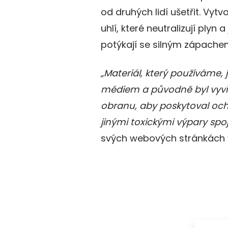
od druhých lidí ušetřit. Vyt
uhlí, které neutralizují plyn a
potýkají se silným zápache
„Materiál, který používáme,
médiem a původně byl vyv
obranu, aby poskytoval oc
jinými toxickými výpary sp
svých webových stránkách 