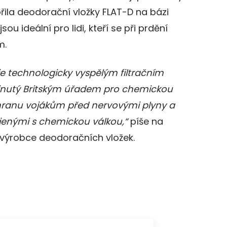
vořila deodorační vložky FLAT-D na bázi
 jsou ideální pro lidi, kteří se při prdění
m.
 je technologicky vyspělým filtračním
inutý Britským úřadem pro chemickou
hranu vojákům před nervovými plyny a
ojenými s chemickou válkou,“
píše na
výrobce deodoračních vložek.