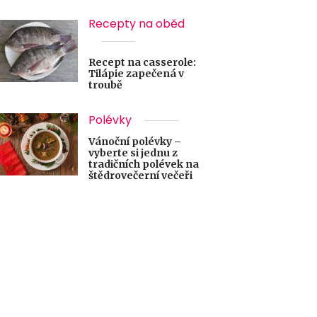
Recepty na oběd
Recept na casserole:
Tilápie zapečená v
troubě
Polévky
Vánoční polévky –
vyberte si jednu z
tradičních polévek na
štědrovečerní večeři