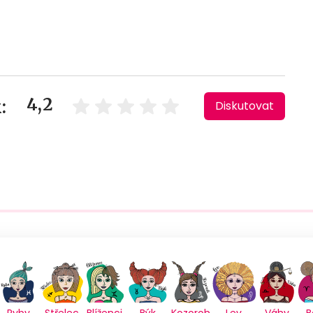
4,2
:
Diskutovat
Ryby
Střelec
Blíženci
Býk
Kozoroh
Lev
Váhy
B