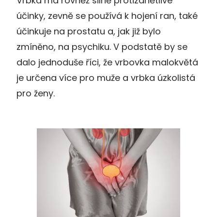
Vrbka má rovněž silně protizánětlivé
účinky, zevně se používá k hojení ran, také
účinkuje na prostatu a, jak již bylo
zmíněno, na psychiku. V podstatě by se
dalo jednoduše říci, že vrbovka malokvětá
je určena více pro muže a vrbka úzkolistá
pro ženy.