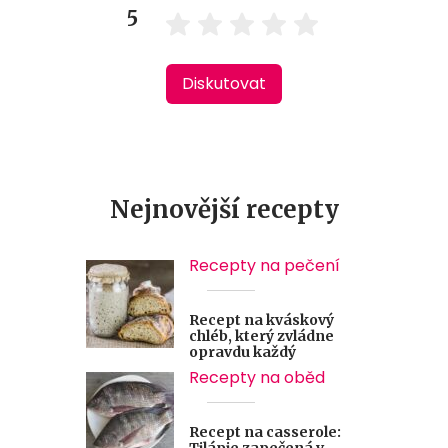
5
Diskutovat
Nejnovější recepty
Recepty na pečení
Recept na kváskový
chléb, který zvládne
opravdu každý
Recepty na oběd
Recept na casserole:
Tilápie zapečená v