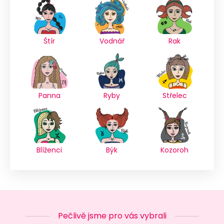
Štír
Vodnář
Rak
Panna
Ryby
Střelec
Blíženci
Býk
Kozoroh
Pečlivě jsme pro vás vybrali