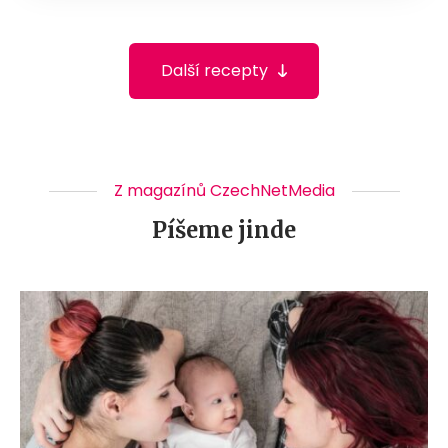
Další recepty
Z magazínů CzechNetMedia
Píšeme jinde