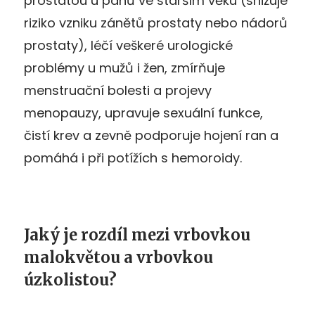
prostatou u pánů ve starším věku (snižuje
riziko vzniku zánětů prostaty nebo nádorů
prostaty), léčí veškeré urologické
problémy u mužů i žen, zmírňuje
menstruační bolesti a projevy
menopauzy, upravuje sexuální funkce,
čistí krev a zevně podporuje hojení ran a
pomáhá i při potížích s hemoroidy.
Jaký je rozdíl mezi vrbovkou
malokvětou a vrbovkou
úzkolistou?