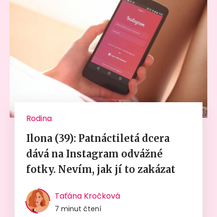
Rodina
Ilona (39): Patnáctiletá dcera
dává na Instagram odvážné
fotky. Nevím, jak jí to zakázat
Taťána Kročková
7 minut čtení