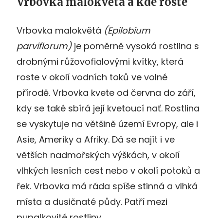
Vrbovka malokvětá a kde roste
Vrbovka malokvětá
(Epilobium
parviflorum)
je poměrně vysoká rostlina s
drobnými růžovofialovými kvítky, která
roste v okolí vodních toků ve volné
přírodě. Vrbovka kvete od června do září,
kdy se také sbírá její kvetoucí nať. Rostlina
se vyskytuje na většině území Evropy, ale i
Asie, Ameriky a Afriky. Dá se najít i ve
větších nadmořských výškách, v okolí
vlhkých lesních cest nebo v okolí potoků a
řek. Vrbovka má ráda spíše stinná a vlhká
místa a dusičnaté půdy. Patří mezi
pupalkovité rostliny.