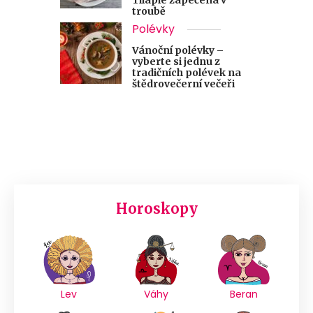
troubě
Polévky
Vánoční polévky –
vyberte si jednu z
tradičních polévek na
štědrovečerní večeři
Horoskopy
Lev
Váhy
Beran