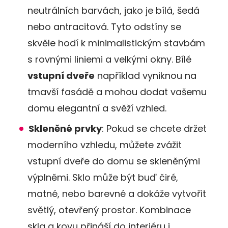
neutrálních barvách, jako je bílá, šedá
nebo antracitová. Tyto odstíny se
skvěle hodí k minimalistickým stavbám
s rovnými liniemi a velkými okny. Bílé
vstupní dveře
například vyniknou na
tmavší fasádě a mohou dodat vašemu
domu elegantní a svěží vzhled​​.
Skleněné prvky
: Pokud se chcete držet
moderního vzhledu, můžete zvážit
vstupní dveře do domu se skleněnými
výplněmi. Sklo může být buď čiré,
matné, nebo barevné a dokáže vytvořit
světlý, otevřený prostor. Kombinace
skla a kovu přináší do interiéru i