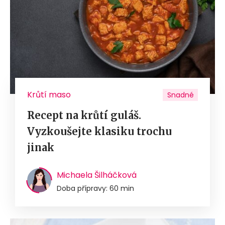
Krůtí maso
Snadné
Recept na krůtí guláš.
Vyzkoušejte klasiku trochu
jinak
Michaela Šilháčková
Doba přípravy: 60 min