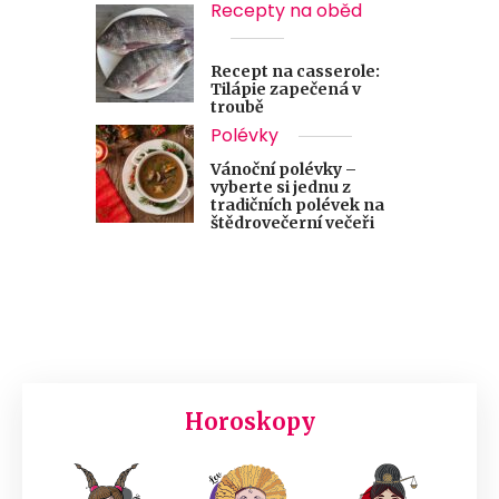
Recepty na oběd
Recept na casserole:
Tilápie zapečená v
troubě
Polévky
Vánoční polévky –
vyberte si jednu z
tradičních polévek na
štědrovečerní večeři
Horoskopy