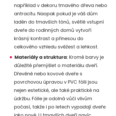
například v dekoru tmavého dřeva nebo
antracitu. Naopak pokud je váš dům
laděn do tmavších tónů, světlé vstupní
dveře do rodinných domů vytvoří
krásný kontrast a přinesou do
celkového vzhledu svěžest a lehkost​.
Materiály a struktura
: Kromě barvy je
důležité přemýšlet o materiálu dveří.
Dřevěné nebo kovové dveře s
povrchovou úpravou v PVC fólii jsou
nejen estetické, ale také praktické na
údržbu. Fólie je odolná vůči vlivům
počasí, takže i po letech vypadají dveře
jako nové. U tmavších dveří navíc