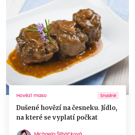
Hovězí maso
Snadné
Dušené hovězí na česneku. Jídlo,
na které se vyplatí počkat
Michaela Šilháčková