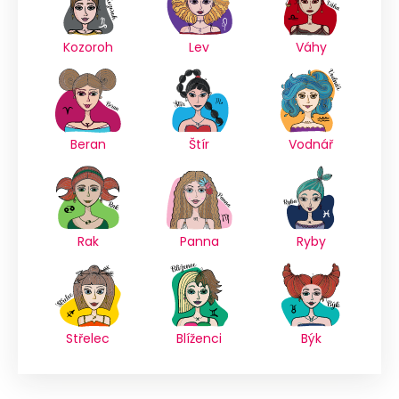
Kozoroh
Lev
Váhy
Beran
Štír
Vodnář
Rak
Panna
Ryby
Střelec
Blíženci
Býk