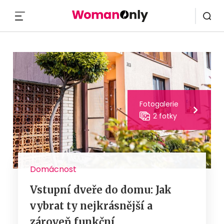
MENU
Fotogalerie
2 fotky
Domácnost
Vstupní dveře do domu: Jak
vybrat ty nejkrásnější a
zároveň funkční