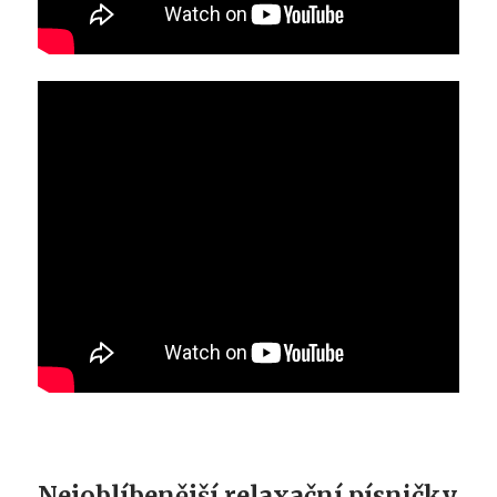
Nejoblíbenější relaxační písničky