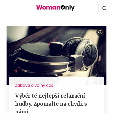
MENU
Zábava a volný čas
Výběr té nejlepší relaxační
hudby. Zpomalte na chvíli s
námi