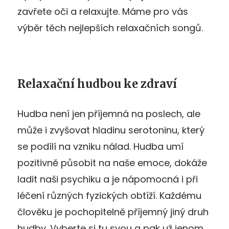
zavřete oči a relaxujte. Máme pro vás
výběr těch nejlepších relaxačních songů.
Relaxační hudbou ke zdraví
Hudba není jen příjemná na poslech, ale
může i zvyšovat hladinu serotoninu, který
se podílí na vzniku nálad. Hudba umí
pozitivně působit na naše emoce, dokáže
ladit naši psychiku a je nápomocná i při
léčení různých fyzických obtíží. Každému
člověku je pochopitelně příjemný jiný druh
hudby. Vyberte si tu svou a pak už jenom