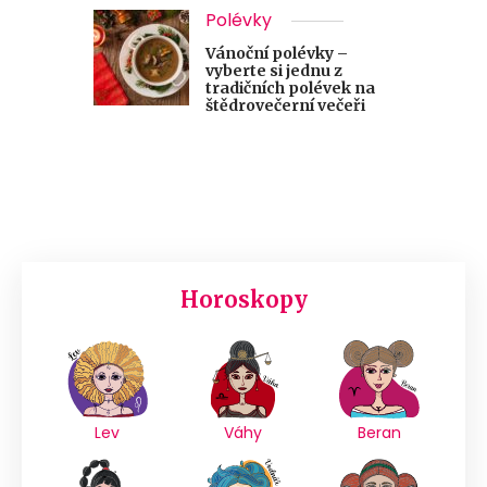
Polévky
Vánoční polévky –
vyberte si jednu z
tradičních polévek na
štědrovečerní večeři
Horoskopy
Lev
Váhy
Beran