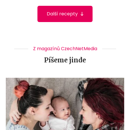
Další recepty
Z magazínů CzechNetMedia
Píšeme jinde