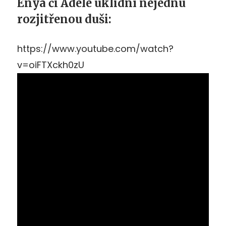
Enya či Adele uklidní nejednu
rozjitřenou duši:
https://www.youtube.com/watch?
v=oiFTXckh0zU