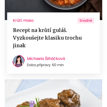
Krůtí maso
Snadné
Recept na krůtí guláš.
Vyzkoušejte klasiku trochu
jinak
Michaela Šilháčková
Doba přípravy: 60 min