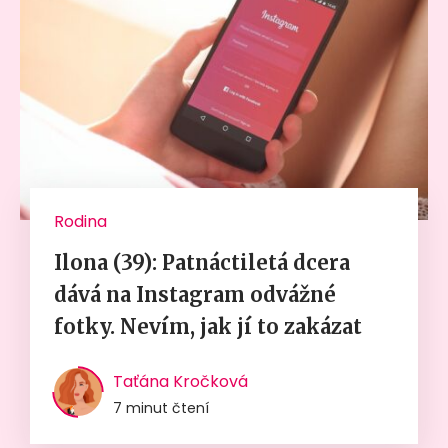
Rodina
Ilona (39): Patnáctiletá dcera
dává na Instagram odvážné
fotky. Nevím, jak jí to zakázat
Taťána Kročková
7 minut čtení