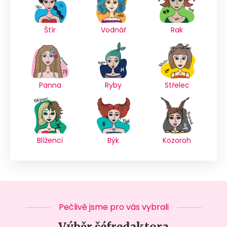
Štír
Vodnář
Rak
Panna
Ryby
Střelec
Blíženci
Býk
Kozoroh
Pečlivě jsme pro vás vybrali
Výběr šéfredaktora