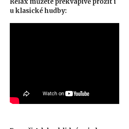
Relax můžete překvapivě prožít i
u klasické hudby: