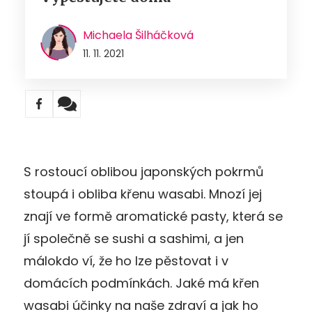
Michaela Šilháčková
11. 11. 2021
S rostoucí oblibou japonských pokrmů
stoupá i obliba křenu wasabi. Mnozí jej
znají ve formě aromatické pasty, která se
jí společně se sushi a sashimi, a jen
málokdo ví, že ho lze pěstovat i v
domácích podmínkách. Jaké má křen
wasabi účinky na naše zdraví a jak ho