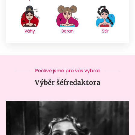
Váhy
Beran
Štír
Pečlivě jsme pro vás vybrali
Výběr šéfredaktora