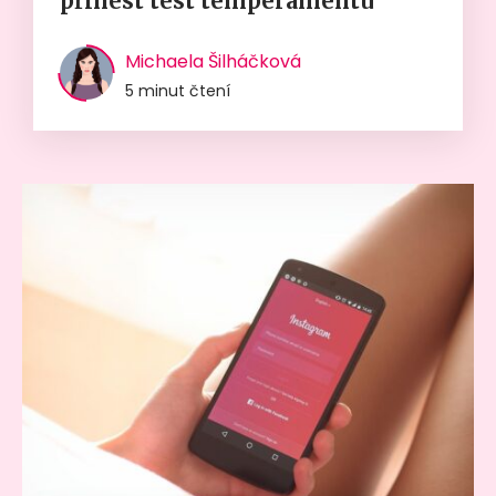
přinést test temperamentu
Michaela Šilháčková
5 minut čtení