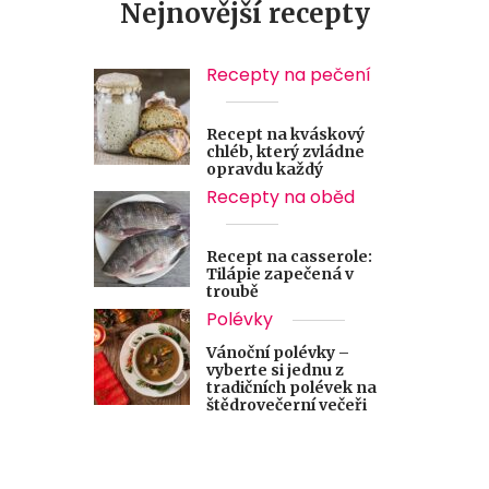
Nejnovější recepty
Recepty na pečení
Recept na kváskový
chléb, který zvládne
opravdu každý
Recepty na oběd
Recept na casserole:
Tilápie zapečená v
troubě
Polévky
Vánoční polévky –
vyberte si jednu z
tradičních polévek na
štědrovečerní večeři