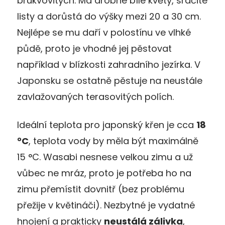
brukvovitých. Má drobné bílé květy, srdčité
listy a dorůstá do výšky mezi 20 a 30 cm.
Nejlépe se mu daří v polostínu ve vlhké
půdě, proto je vhodné jej pěstovat
například v blízkosti zahradního jezírka. V
Japonsku se ostatně pěstuje na neustále
zavlažovaných terasovitých polích.
Ideální teplota pro japonský křen je cca
18
°C
, teplota vody by měla být maximálně
15 °C. Wasabi nesnese velkou zimu a už
vůbec ne mráz, proto je potřeba ho na
zimu přemístit dovnitř (bez problému
přežije v květináči). Nezbytné je vydatné
hnojení a prakticky
neustálá zálivka
,