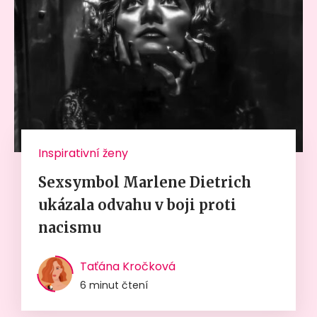
Inspirativní ženy
Sexsymbol Marlene Dietrich
ukázala odvahu v boji proti
nacismu
Taťána Kročková
6 minut čtení