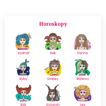
Horoskopy
Vodnář
Rak
Panna
Ryby
Střelec
Blíženci
Býk
Kozoroh
Lev