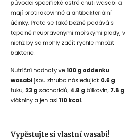
původci specifické ostré chuti wasabi a
mají protirakovinné a antibakteriální
účinky. Proto se také běžně podává s
tepelně neupravenými mořskými plody, v
nichž by se mohly začít rychle množit
bakterie.
Nutriční hodnoty ve
100 g oddenku
wasabi
jsou zhruba následující:
0.6 g
tuku,
23 g
sacharidů,
4.8 g
bílkovin,
7.8 g
vlákniny a jen asi
110 kcal
.
Vypěstujte si vlastní wasabi!