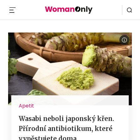
MENU
Apetit
Wasabi neboli japonský křen.
Přírodní antibiotikum, které
vypěstujete doma