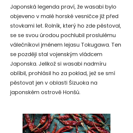
Japonská legenda praví, že wasabi bylo
objeveno v malé horské vesničce již před
stovkami let. Rolník, který ho zde pěstoval,
se se svou úrodou pochlubil proslulému
válečníkovi jménem Iejasu Tokugawa. Ten
se později stal vojenským vládcem
Japonska. Jelikož si wasabi nadmíru
oblíbil, prohlásil ho za poklad, jež se smí
pěstovat jen v oblasti Šizuoka na
japonském ostrově Honšú.