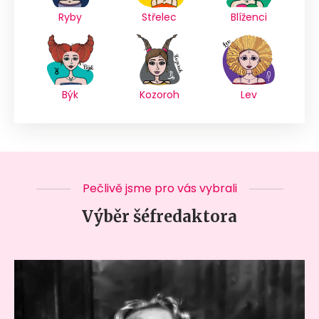
Ryby
Střelec
Blíženci
Býk
Kozoroh
Lev
Pečlivě jsme pro vás vybrali
Výběr šéfredaktora