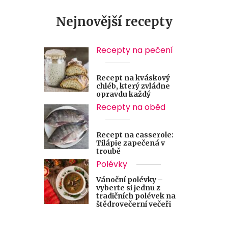
Nejnovější recepty
Recepty na pečení
Recept na kváskový
chléb, který zvládne
opravdu každý
Recepty na oběd
Recept na casserole:
Tilápie zapečená v
troubě
Polévky
Vánoční polévky –
vyberte si jednu z
tradičních polévek na
štědrovečerní večeři