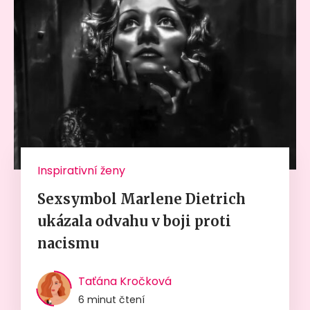
Inspirativní ženy
Sexsymbol Marlene Dietrich
ukázala odvahu v boji proti
nacismu
Taťána Kročková
6 minut čtení