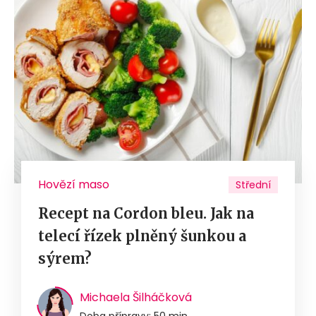
Hovězí maso
Střední
Recept na Cordon bleu. Jak na
telecí řízek plněný šunkou a
sýrem?
Michaela Šilháčková
Doba přípravy: 50 min