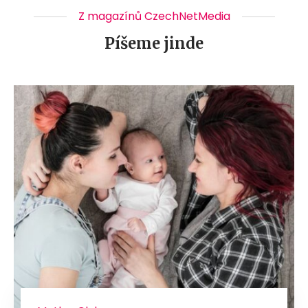
Z magazínů CzechNetMedia
Píšeme jinde