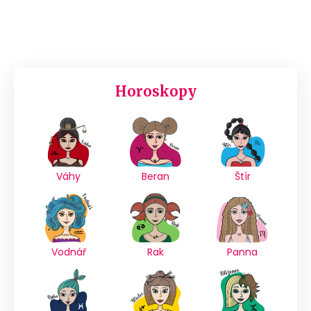
Horoskopy
Váhy
Beran
Štír
Vodnář
Rak
Panna