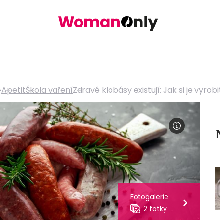
Apetit
Škola vaření
Zdravé klobásy existují: Jak si je vyrobi
Fotogalerie
2 fotky