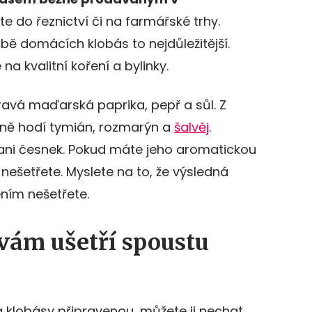
zte do řeznictví či na farmářské trhy.
robě domácích klobás to nejdůležitější.
 kvalitní koření a bylinky.
ravá maďarská paprika, pepř a sůl. Z
tně hodí tymián, rozmarýn a
šalvěj
.
ni česnek. Pokud máte jeho aromatickou
nešetřete. Myslete na to, že výsledná
ením nešetřete.
vám ušetří spoustu
 klobásy připravenou, můžete ji nechat