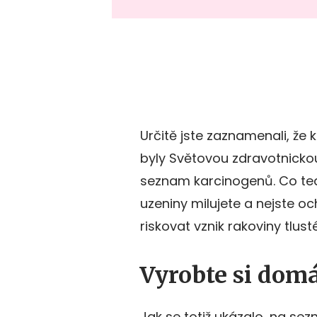
Určitě jste zaznamenali, že
byly Světovou zdravotnickou
seznam karcinogenů. Co tedy
uzeniny milujete a nejste oc
riskovat vznik rakoviny tlu
Vyrobte si dom
Jak se totiž ukázalo, na s