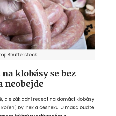
roj: Shutterstock
 na klobásy se bez
a neobejde
ě, ale základní recept na domácí klobásy
, koření, bylinek a česneku. U masa buďte
masem běžně prodá
van
ým v