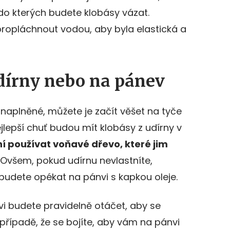
do kterých budete klobásy vázat.
 propláchnout vodou, aby byla elastická a
udírny nebo na pánev
naplněné, můžete je začít věšet na tyče
jlepší chuť budou mít klobásy z udírny v
ní
pou
žívat voňav
é
dřevo, kter
é
jim
Ovšem, pokud udírnu nevlastníte,
y budete opékat na pánvi s kapkou oleje.
vi budete pravidelně otáčet, aby se
V případě, že se bojíte, aby vám na pánvi