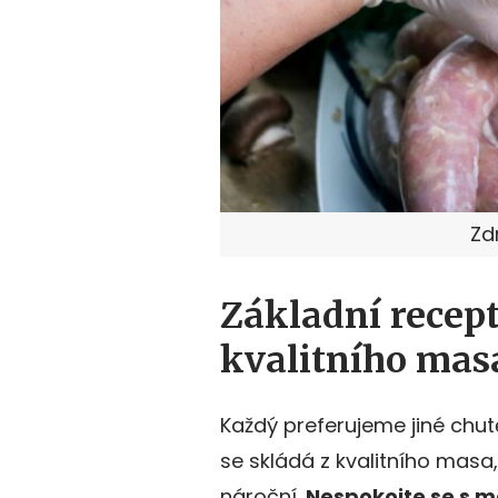
Zd
Základní recept
kvalitního mas
Každý preferujeme jiné chut
se skládá z kvalitního masa
nároční.
Nespokojte se s 