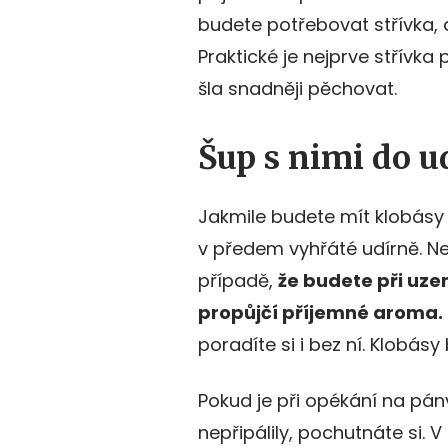
budete potřebovat střívka, 
Praktické je nejprve střívka
šla snadněji pěchovat.
Šup s nimi do 
Jakmile budete mít klobásy 
v předem vyhřáté udírně. Ne
případě,
že budete při uze
propůjčí příjemn
é
aroma.
poradíte si i bez ní. Klobás
Pokud je při opékání na pán
nepřipálily, pochutnáte si. 