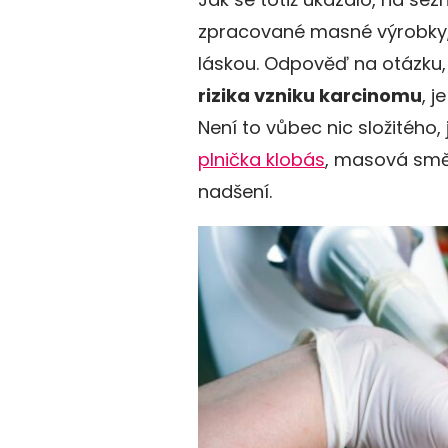
zpracované masné výrobky, n
láskou. Odpověď na otázku
rizika vzniku karcinomu
, j
Není to vůbec nic složitého,
plnička klobás
, masová směs
nadšení.