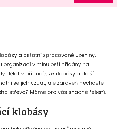
 klobásy a ostatní zpracované uzeniny,
 organizací v minulosti přidány na
 dělat v případě, že klobásy a další
hotni se jich vzdát, ale zároveň nechcete
stého střeva? Máme pro vás snadné řešení.
ácí klobásy
eznam byly přidány pouze průmyslově