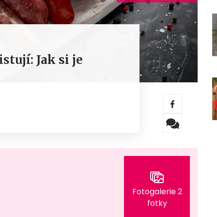
tují: Jak si je
Fotogalerie 2
fotky