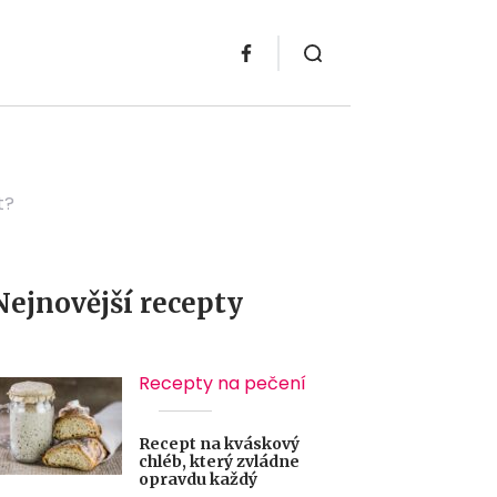
t?
Nejnovější recepty
Recepty na pečení
Recept na kváskový
chléb, který zvládne
opravdu každý