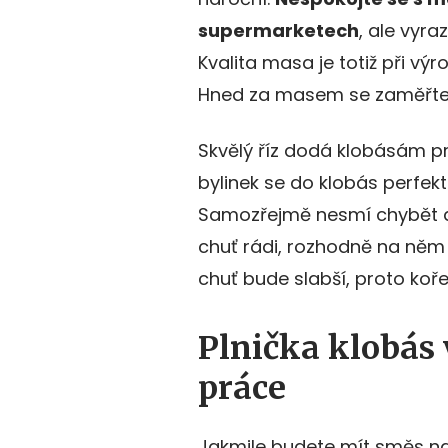
supermarketech
, ale vyra
Kvalita masa je totiž při vý
Hned za masem se zaměřte na
Skvělý říz dodá klobásám p
bylinek se do klobás perfek
Samozřejmě nesmí chybět a
chuť rádi, rozhodně na něm 
chuť bude slabší, proto koř
Plnička klobás 
práce
Jakmile budete mít směs na