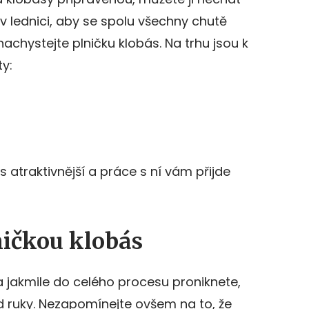
t v lednici, aby se spolu všechny chutě
nachystejte plničku klobás. Na trhu jsou k
ty:
ás atraktivnější a práce s ní vám přijde
ničkou klobás
a jakmile do celého procesu proniknete,
ruky. Nezapomínejte ovšem na to, že