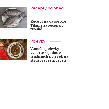
Recepty na oběd
Recept na casserole:
Tilápie zapečená v
troubě
Polévky
Vánoční polévky –
vyberte si jednu z
tradičních polévek na
štědrovečerní večeři