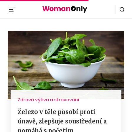
MENU
Zdravá výživa a stravování
Železo v těle působí proti
únavě, zlepšuje soustředení a
pomáhá s početím