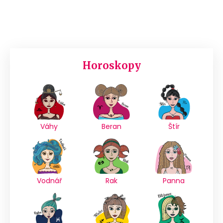
Horoskopy
Váhy
Beran
Štír
Vodnář
Rak
Panna