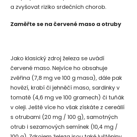
a zvyšovat riziko srdečních chorob.
Zaměřte se na červené maso a otruby
Jako klasický zdroj železa se uvádí
červené maso. Nejvíce ho obsahuje
zvěřina (7,8 mg ve 100 g masa), dále pak
hovězí, krabí či jehněčí maso, sardinky v
tomatě (4,6 mg ve 100 gramech) či tuňák
v oleji. Ještě více ho však získáte z cereálií
s otrubami (20 mg / 100 g), samotných
otrub i sezamových semínek (10,4 mg /
100 g). Zdrojem železa jsou také luštěniny,