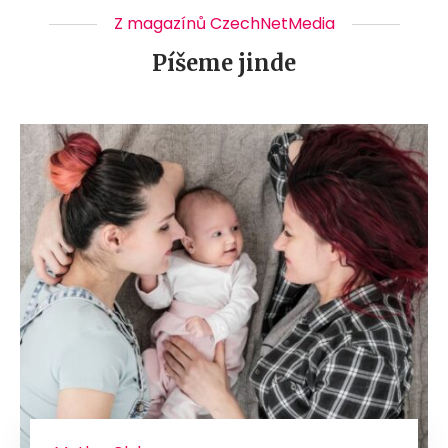
Z magazínů CzechNetMedia
Píšeme jinde