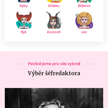
Ryby
Střelec
Blíženci
Býk
Kozoroh
Lev
Pečlivě jsme pro vás vybrali
Výběr šéfredaktora