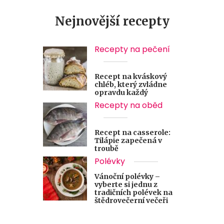
Nejnovější recepty
Recepty na pečení
Recept na kváskový
chléb, který zvládne
opravdu každý
Recepty na oběd
Recept na casserole:
Tilápie zapečená v
troubě
Polévky
Vánoční polévky –
vyberte si jednu z
tradičních polévek na
štědrovečerní večeři