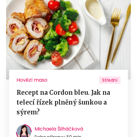
Hovězí maso
Střední
Recept na Cordon bleu. Jak na
telecí řízek plněný šunkou a
sýrem?
Michaela Šilháčková
Doba přípravy: 50 min