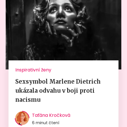
Inspirativní ženy
Sexsymbol Marlene Dietrich
ukázala odvahu v boji proti
nacismu
Taťána Kročková
6 minut čtení