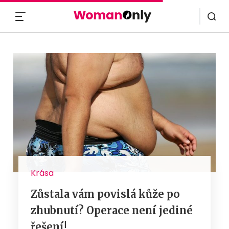
MENU
Krása
Zůstala vám povislá kůže po
zhubnutí? Operace není jediné
řešení!