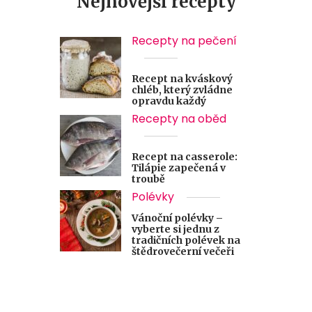
Nejnovější recepty
Recepty na pečení
Recept na kváskový
chléb, který zvládne
opravdu každý
Recepty na oběd
Recept na casserole:
Tilápie zapečená v
troubě
Polévky
Vánoční polévky –
vyberte si jednu z
tradičních polévek na
štědrovečerní večeři