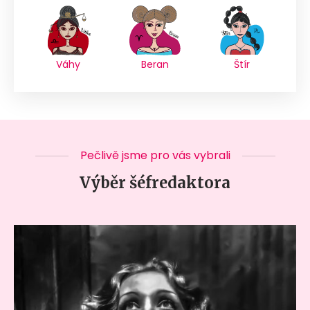
Váhy
Beran
Štír
Pečlivě jsme pro vás vybrali
Výběr šéfredaktora