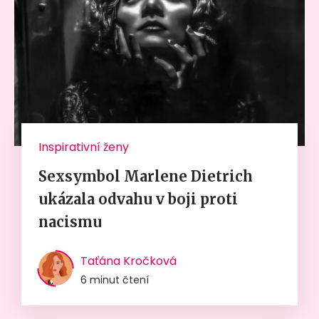
Inspirativní ženy
Sexsymbol Marlene Dietrich
ukázala odvahu v boji proti
nacismu
Taťána Kročková
6 minut čtení