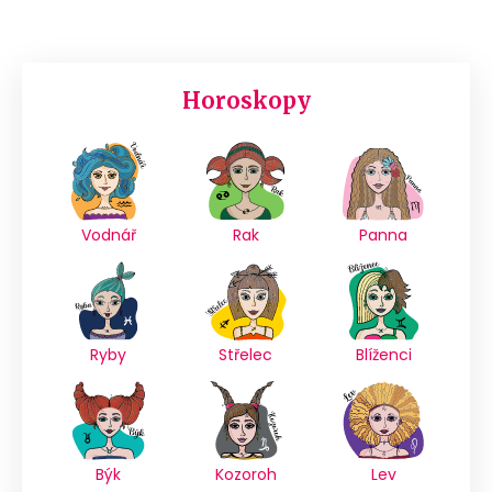
Horoskopy
Vodnář
Rak
Panna
Ryby
Střelec
Blíženci
Býk
Kozoroh
Lev