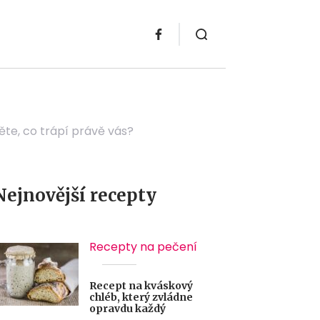
těte, co trápí právě vás?
Nejnovější recepty
Recepty na pečení
Recept na kváskový
chléb, který zvládne
opravdu každý