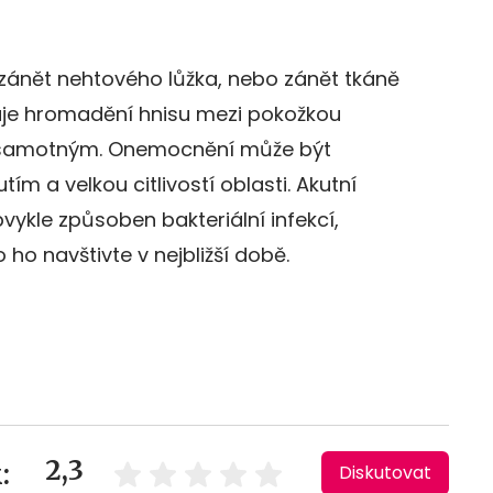
 zánět nehtového lůžka, nebo zánět tkáně
uje hromadění hnisu mezi pokožkou
 samotným. Onemocnění může být
m a velkou citlivostí oblasti. Akutní
vykle způsoben bakteriální infekcí,
o ho navštivte v nejbližší době.
2,3
:
Diskutovat