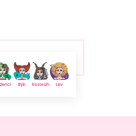
íženci
Býk
Kozoroh
Lev