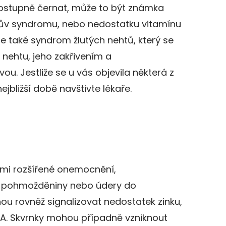
ostupně černat, může to být známka
sův syndromu, nebo nedostatku vitamínu
 také syndrom žlutých nehtů, který se
ehtu, jeho zakřivením a
vou. Jestliže se u vás objevila některá z
ejbližší době navštivte lékaře.
elmi rozšířené onemocnění,
ují pohmožděniny nebo údery do
u rovněž signalizovat nedostatek zinku,
 A. Skvrnky mohou případně vzniknout