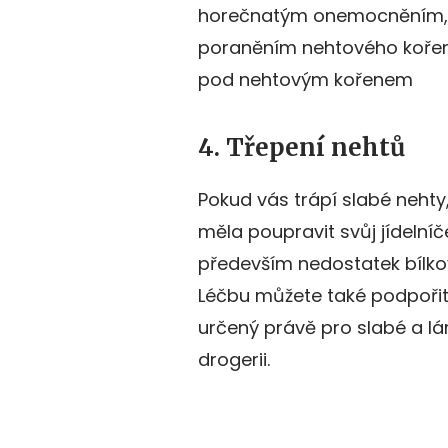
horečnatým onemocněním,
poraněním nehtového kořene
pod nehtovým kořenem
4. Třepení nehtů
Pokud vás trápí slabé nehty
měla poupravit svůj jídelní
především nedostatek bílkovi
Léčbu můžete také podpořit 
určený právě pro slabé a lá
drogerii.