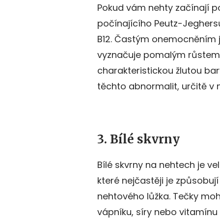
Pokud vám nehty začínají p
počínajícího Peutz-Jegher
B12. Častým onemocněním je
vyznačuje pomalým růstem n
charakteristickou žlutou bar
těchto abnormalit, určitě v n
3. Bílé skvrny
Bílé skvrny na nehtech je v
které nejčastěji je způsob
nehtového lůžka. Tečky moho
vápníku, síry nebo vitamínu