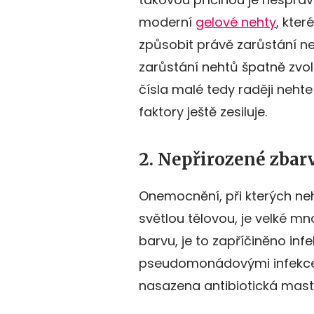
moderní
gelové nehty
, kter
způsobit právě zarůstání n
zarůstání nehtů špatně zvol
čísla malé tedy raději neht
faktory ještě zesiluje.
2. Nepřirozené zbar
Onemocnění, při kterých ne
světlou tělovou, je velké m
barvu, je to zapříčiněno in
pseudomonádovými infekce
nasazena antibiotická mast