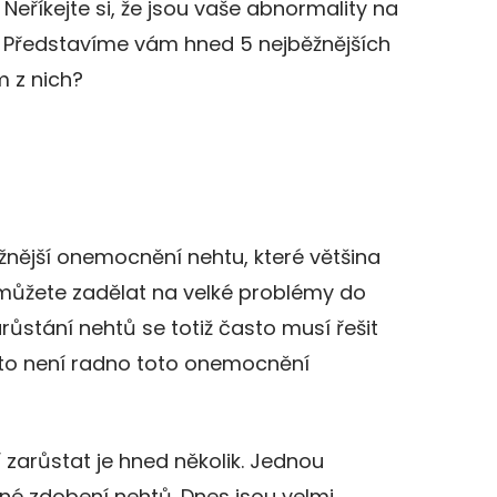
Neříkejte si, že jsou vaše abnormality na
e. Představíme vám hned 5 nejběžnějších
m z nich?
ěžnější onemocnění nehtu, které většina
e můžete zadělat na velké problémy do
růstání nehtů se totiž často musí řešit
oto není radno toto onemocnění
í zarůstat je hned několik. Jednou
né zdobení nehtů. Dnes jsou velmi