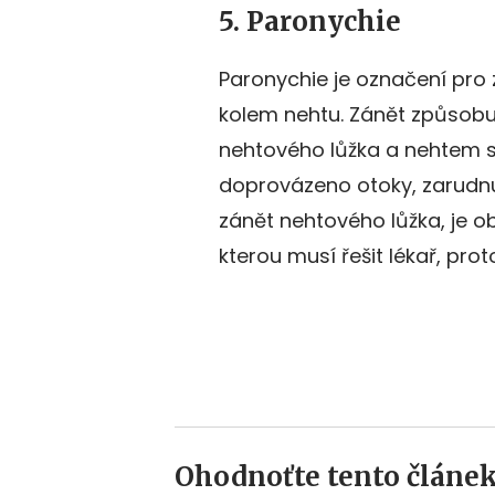
5. Paronychie
Paronychie je označení pro
kolem nehtu. Zánět způsob
nehtového lůžka a nehtem
doprovázeno otoky, zarudnutí
zánět nehtového lůžka, je ob
kterou musí řešit lékař, prot
Ohodnoťte tento článek