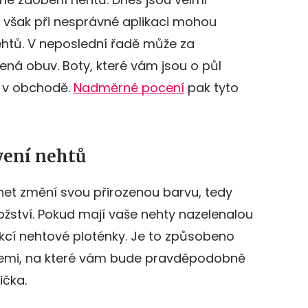
é však při nesprávné aplikaci mohou
ehtů. V neposlední řadě může za
ená obuv. Boty, které vám jsou o půl
e v obchodě.
Nadměrné pocení
pak tyto
vení nehtů
het změní svou přirozenou barvu, tedy
nožství. Pokud mají vaše nehty nazelenalou
fekcí nehtové ploténky. Je to způsobeno
mi, na které vám bude pravděpodobně
ička.