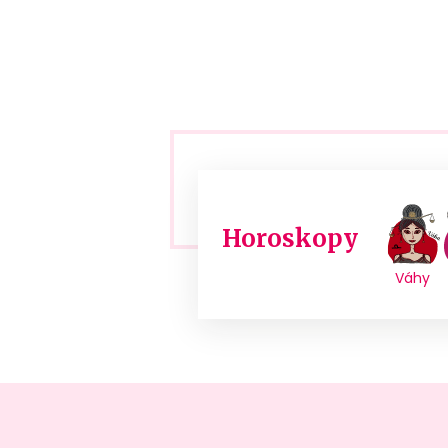
Horoskopy
Váhy