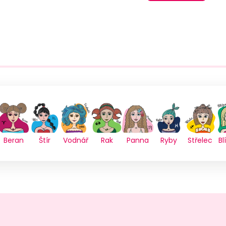
Beran
Štír
Vodnář
Rak
Panna
Ryby
Střelec
Bl