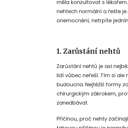
měla konzultovat s lékařem. 
nehtech normální a řešte j
onemocnění, netrpíte jední
1. Zarůstání nehtů
Zarůstání nehtů je asi nejb
lidí vůbec neřeší. Tím si al
budoucna. Nejtěžší formy za
chirurgickým zákrokem, pr
zanedbávat.
Příčinou, proč nehty začínaj
takovou příčinou je nespráv