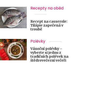
Recepty na oběd
Recept na casserole:
Tilápie zapečená v
troubě
Polévky
Vánoční polévky –
vyberte si jednu z
tradičních polévek na
štědrovečerní večeři