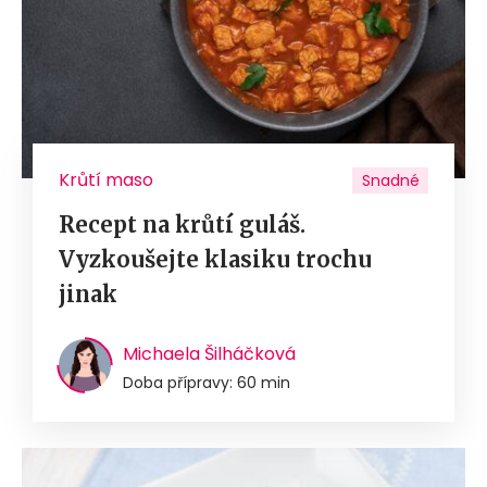
Krůtí maso
Snadné
Recept na krůtí guláš.
Vyzkoušejte klasiku trochu
jinak
Michaela Šilháčková
Doba přípravy: 60 min