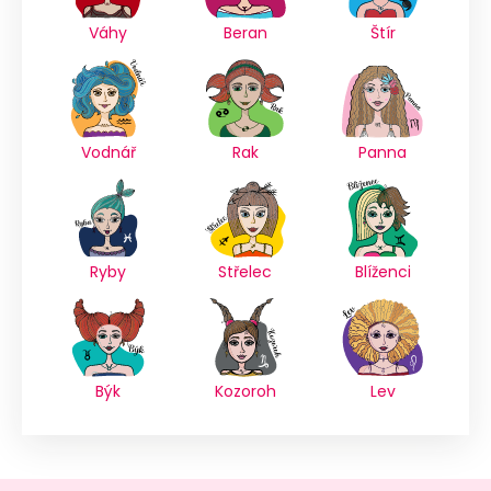
Váhy
Beran
Štír
Vodnář
Rak
Panna
Ryby
Střelec
Blíženci
Býk
Kozoroh
Lev