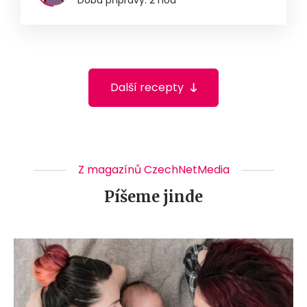
Další recepty
Z magazínů CzechNetMedia
Píšeme jinde