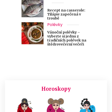
Recept na casserole:
Tilápie zapečená v
troubě
Polévky
Vánoční polévky –
vyberte si jednu z
tradičních polévek na
štědrovečerní večeři
Horoskopy