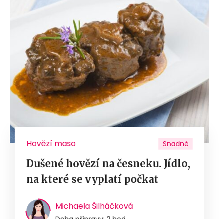
Hovězí maso
Snadné
Dušené hovězí na česneku. Jídlo,
na které se vyplatí počkat
Michaela Šilháčková
Doba přípravy: 2 hod