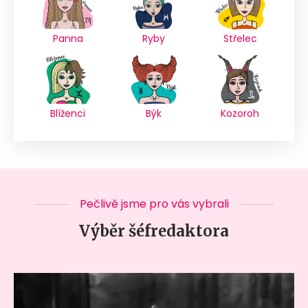
Panna
Ryby
Střelec
Blíženci
Býk
Kozoroh
Pečlivě jsme pro vás vybrali
Výběr šéfredaktora