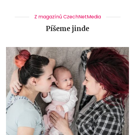
Z magazínů CzechNetMedia
Píšeme jinde