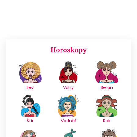
Horoskopy
Lev
Váhy
Beran
Štír
Vodnář
Rak