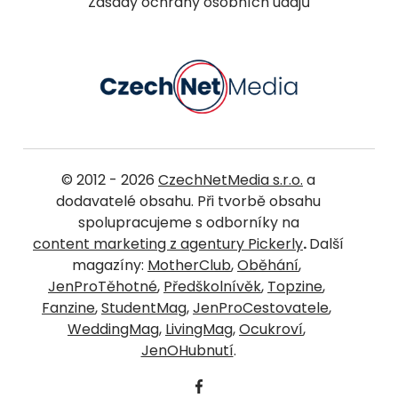
Zásady ochrany osobních údajů
© 2012 - 2026
CzechNetMedia s.r.o.
a
dodavatelé obsahu. Při tvorbě obsahu
spolupracujeme s odborníky na
content marketing z agentury Pickerly
.
Další
magazíny:
MotherClub
,
Oběhání
,
JenProTěhotné
,
Předškolnívěk
,
Topzine
,
Fanzine
,
StudentMag
,
JenProCestovatele
,
WeddingMag
,
LivingMag
,
Ocukroví
,
JenOHubnutí
.