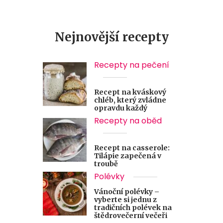
Nejnovější recepty
Recepty na pečení
Recept na kváskový
chléb, který zvládne
opravdu každý
Recepty na oběd
Recept na casserole:
Tilápie zapečená v
troubě
Polévky
Vánoční polévky –
vyberte si jednu z
tradičních polévek na
štědrovečerní večeři