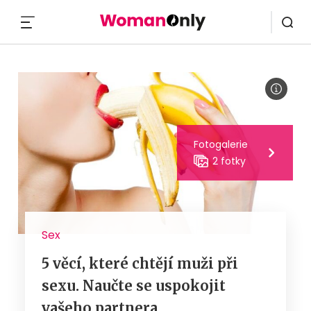
MENU
Fotogalerie
2 fotky
Sex
5 věcí, které chtějí muži při
sexu. Naučte se uspokojit
vašeho partnera