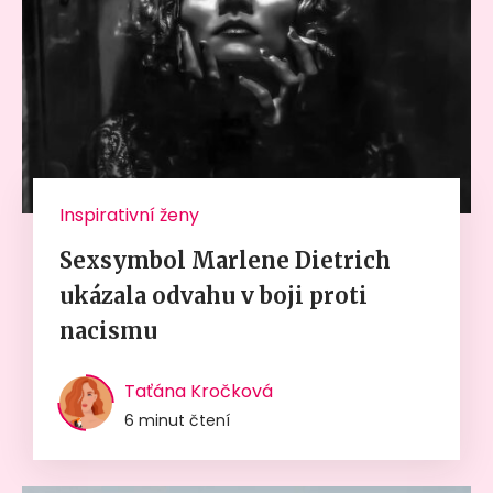
Inspirativní ženy
Sexsymbol Marlene Dietrich
ukázala odvahu v boji proti
nacismu
Taťána Kročková
6 minut čtení