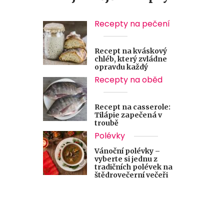
Recepty na pečení
Recept na kváskový
chléb, který zvládne
opravdu každý
Recepty na oběd
Recept na casserole:
Tilápie zapečená v
troubě
Polévky
Vánoční polévky –
vyberte si jednu z
tradičních polévek na
štědrovečerní večeři