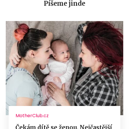
Píšeme jinde
MotherClub.cz
Čekám dítě se ženou. Nejčastější