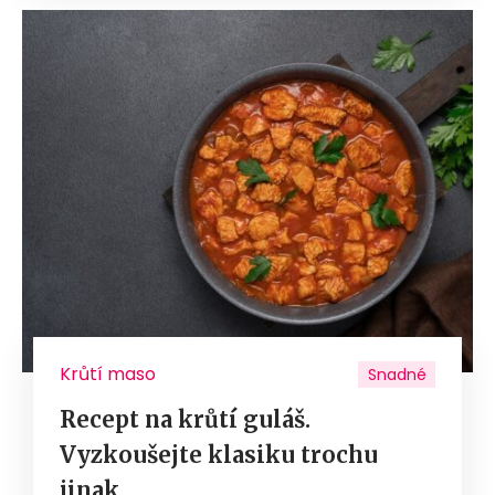
Krůtí maso
Snadné
Recept na krůtí guláš.
Vyzkoušejte klasiku trochu
jinak