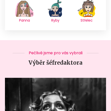
Panna
Ryby
Střelec
Pečlivě jsme pro vás vybrali
Výběr šéfredaktora