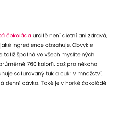
ká čokoláda
určitě není dietní ani zdravá,
 jaké ingredience obsahuje. Obvykle
 totiž špatná ve všech myslitelných
ž průměrně 760 kalorií, což pro někoho
huje saturovaný tuk a cukr v množství,
ná denní dávka. Také je v horké čokoládě