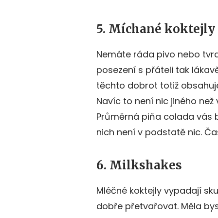
5. Míchané koktejly
Nemáte ráda pivo nebo tvrd
posezení s přáteli tak lákavě
těchto dobrot totiž obsahuje 
Navíc to není nic jiného než
Průměrná piňa colada vás bu
nich není v podstatě nic. Ča
6. Milkshakes
Mléčné koktejly vypadají sku
dobře přetvařovat. Měla by