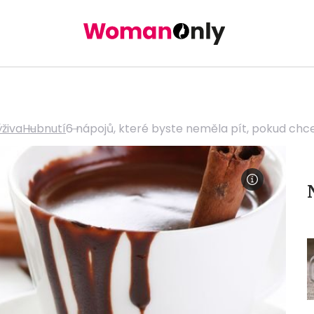
ýživa
Hubnutí
6 nápojů, které byste neměla pít, pokud ch