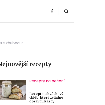
cete zhubnout
Nejnovější recepty
Recepty na pečení
Recept na kváskový
chléb, který zvládne
opravdu každý