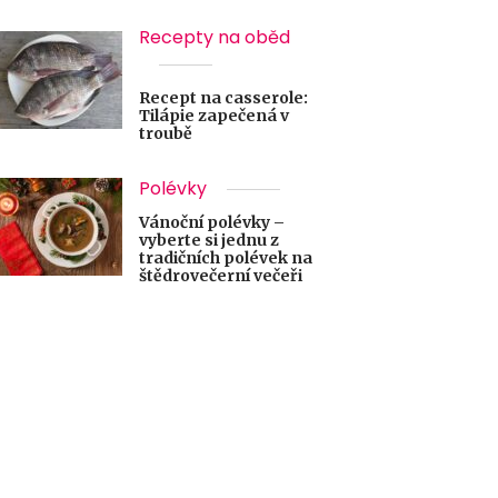
Recepty na oběd
Recept na casserole:
Tilápie zapečená v
troubě
Polévky
Vánoční polévky –
vyberte si jednu z
tradičních polévek na
štědrovečerní večeři