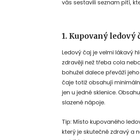
vás sestavili seznam pití, 
1. Kupovaný ledový č
Ledový čaj je velmi lákavý 
zdravěji než třeba cola neb
bohužel dalece převáží jeho
čaje totiž obsahují minimál
jen u jedné sklenice. Obsahu
slazené nápoje.
Tip: Místo kupovaného ledo
který je skutečně zdravý a 