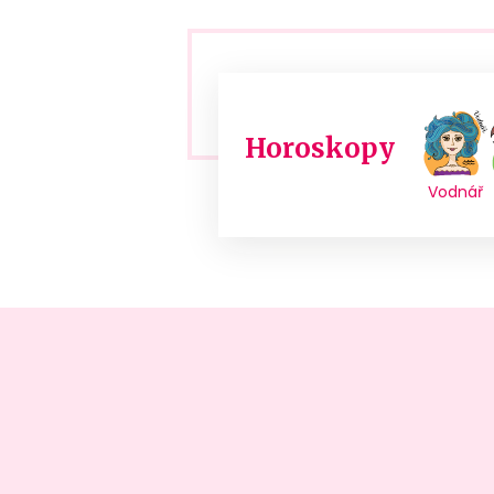
Horoskopy
Vodnář