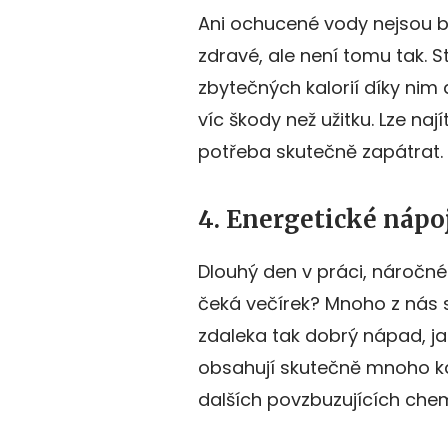
Ani ochucené vody nejsou bez
zdravé, ale není tomu tak. Sta
zbytečných kalorií díky nim
víc škody než užitku. Lze naj
potřeba skutečně zapátrat.
4. Energetické nápo
Dlouhý den v práci, náročn
čeká večírek? Mnoho z nás
zdaleka tak dobrý nápad, jak
obsahují skutečně mnoho kal
dalších povzbuzujících chemi