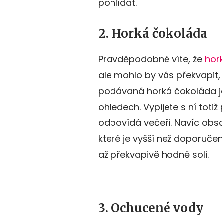
pohlídat.
2. Horká čokoláda
Pravděpodobně víte, že
hor
ale mohlo by vás překvapit,
podávaná horká čokoláda je
ohledech. Vypijete s ní toti
odpovídá večeři. Navíc obsa
které je vyšší než doporuče
až překvapivě hodně soli.
3. Ochucené vody