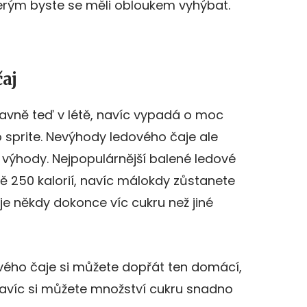
kterým byste se měli obloukem vyhýbat.
aj
hlavně teď v létě, navíc vypadá o moc
o sprite. Nevýhody ledového čaje ale
 výhody. Nejpopulárnější balené ledové
ně 250 kalorií, navíc málokdy zůstanete
je někdy dokonce víc cukru než jiné
vého čaje si můžete dopřát ten domácí,
navíc si můžete množství cukru snadno