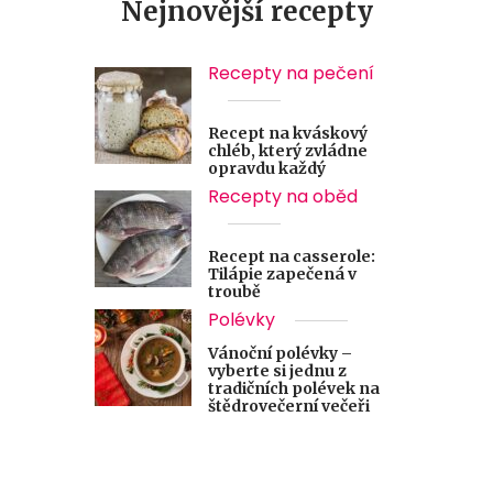
Nejnovější recepty
Recepty na pečení
Recept na kváskový
chléb, který zvládne
opravdu každý
Recepty na oběd
Recept na casserole:
Tilápie zapečená v
troubě
Polévky
Vánoční polévky –
vyberte si jednu z
tradičních polévek na
štědrovečerní večeři