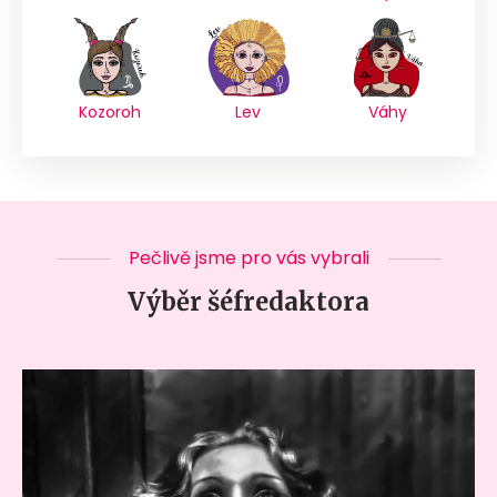
Kozoroh
Lev
Váhy
Pečlivě jsme pro vás vybrali
Výběr šéfredaktora