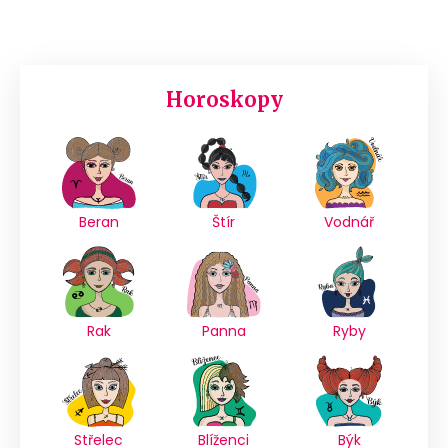
Horoskopy
Beran
Štír
Vodnář
Rak
Panna
Ryby
Střelec
Blíženci
Býk