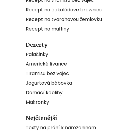
Recept na tiramisu bez vajec
Recept na čokoládové brownies
Recept na tvarohovou žemlovku
Recept na muffiny
Dezerty
Palačinky
Americké lívance
Tiramisu bez vajec
Jogurtová bábovka
Domácí koblihy
Makronky
Nejčtenější
Texty na přání k narozeninám