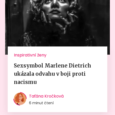
Inspirativní ženy
Sexsymbol Marlene Dietrich
ukázala odvahu v boji proti
nacismu
Taťána Kročková
6 minut čtení