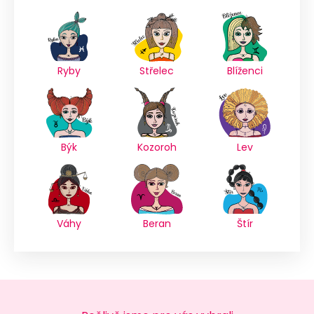
Ryby
Střelec
Blíženci
Býk
Kozoroh
Lev
Váhy
Beran
Štír