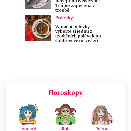
Recept na casserole:
Tilápie zapečená v
troubě
Polévky
Vánoční polévky –
vyberte si jednu z
tradičních polévek na
štědrovečerní večeři
Horoskopy
Vodnář
Rak
Panna