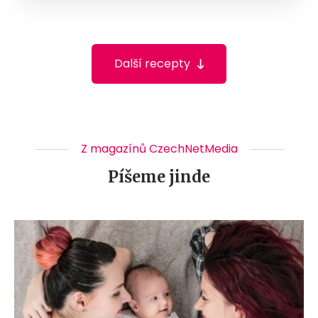
Další recepty
Z magazínů CzechNetMedia
Píšeme jinde