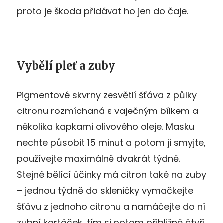
proto je škoda přidávat ho jen do čaje.
Vybělí pleť a zuby
Pigmentové skvrny zesvětlí šťáva z půlky
citronu rozmíchaná s vaječným bílkem a
několika kapkami olivového oleje. Masku
nechte působit 15 minut a potom ji smyjte,
používejte maximálně dvakrát týdně.
Stejné bělící účinky má citron také na zuby
– jednou týdně do skleničky vymačkejte
šťávu z jednoho citronu a namáčejte do ní
zubní kartáček, tím si potom přibližně čtyři