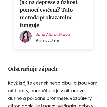
Odstraňuje zápach
Když krájíte česnek nebo cibuli a jsou vám
cítit prsty, namočte si je v citronové
dužině a pořádně promněte. Rozpůlený
citron pohlcuje i pachy ve špajzu nebo v