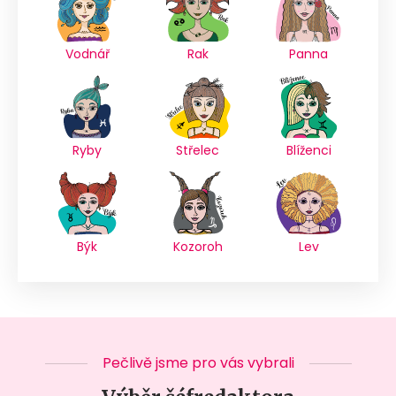
Vodnář
Rak
Panna
Ryby
Střelec
Blíženci
Býk
Kozoroh
Lev
Pečlivě jsme pro vás vybrali