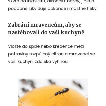
skvrn od inkoustu, alkoholu, barev, jídla a
podobně. Likviduje dokonce i mastné fleky.
Zabrání mravencům, aby se
nastěhovali do vaší kuchyně
Vložte do spíže nebo kredence mezi
potraviny rozpůlený citron a mravenci se
vaší kuchyni zdaleka vyhnou.