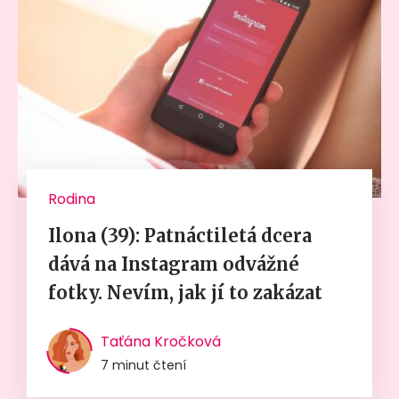
Rodina
Ilona (39): Patnáctiletá dcera
dává na Instagram odvážné
fotky. Nevím, jak jí to zakázat
Taťána Kročková
7 minut čtení