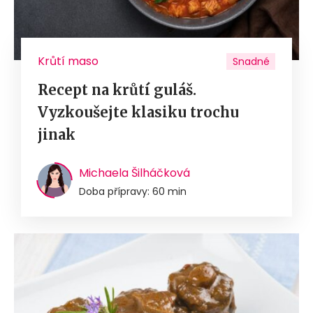
Krůtí maso
Snadné
Recept na krůtí guláš.
Vyzkoušejte klasiku trochu
jinak
Michaela Šilháčková
Doba přípravy: 60 min