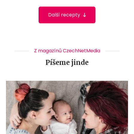
Další recepty
Z magazínů CzechNetMedia
Píšeme jinde