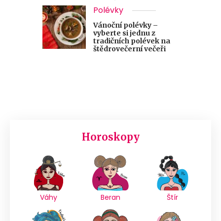
Polévky
Vánoční polévky –
vyberte si jednu z
tradičních polévek na
štědrovečerní večeři
Horoskopy
Váhy
Beran
Štír