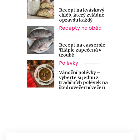
Recept na kváskový
chléb, který zvládne
opravdu každý
Recepty na oběd
Recept na casserole:
Tilápie zapečená v
troubě
Polévky
Vánoční polévky –
vyberte si jednu z
tradičních polévek na
štědrovečerní večeři