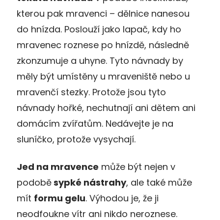
kterou pak mravenci – dělnice nanesou
do hnízda. Poslouží jako lapač, kdy ho
mravenec roznese po hnízdě, následně
zkonzumuje a uhyne. Tyto návnady by
měly být umístěny u mraveniště nebo u
mravenčí stezky. Protože jsou tyto
návnady hořké, nechutnají ani dětem ani
domácím zvířatům. Nedávejte je na
sluníčko, protože vysychají.
Jed na mravence
může být nejen v
podobě
sypké nástrahy
, ale také může
mít
formu gelu
. Výhodou je, že ji
neodfoukne vítr ani nikdo neroznese.