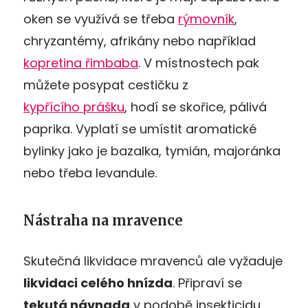
oken se využívá se třeba
rýmovník
,
chryzantémy, afrikány nebo například
kopretina řimbaba
. V místnostech pak
můžete posypat cestičku z
kypřícího prášku
, hodí se skořice, pálivá
paprika. Vyplatí se umístit aromatické
bylinky jako je bazalka, tymián, majoránka
nebo třeba levandule.
Nástraha na mravence
Skutečná likvidace mravenců ale vyžaduje
likvidaci celého hnízda
. Připraví se
tekutá návnada
v podobě insekticidu,