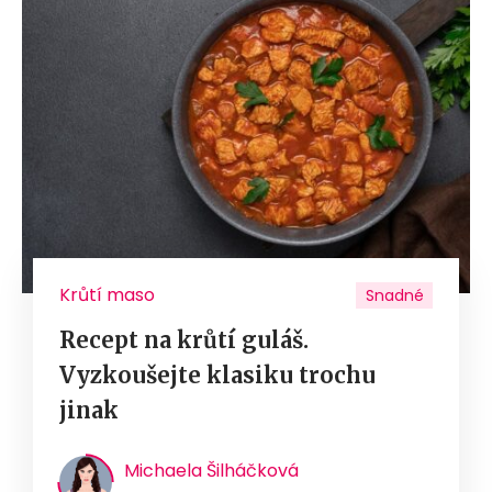
Krůtí maso
Snadné
Recept na krůtí guláš.
Vyzkoušejte klasiku trochu
jinak
Michaela Šilháčková