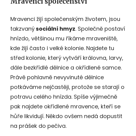
Mravenčí společenství
Mravenci žijí společenským životem, jsou
takzvaný
sociální hmyz
. Společně postaví
hnízdo, většinou mu říkáme mraveniště,
kde žijí často i velké kolonie. Najdete tu
střed kolonie, který vytváří královna, larvy,
dále bezkřídlé dělnice a okřídlené samce.
Právě pohlavně nevyvinuté dělnice
potkáváme nejčastěji, protože se starají o
potravu celého hnízda. Spíše výjimečně
pak najdete okřídlené mravence, kteří se
hůře likvidují. Někdo ovšem nedá dopustit
na prášek do pečiva.