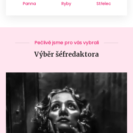
Panna
Ryby
Střelec
Pečlivě jsme pro vás vybrali
Výběr šéfredaktora