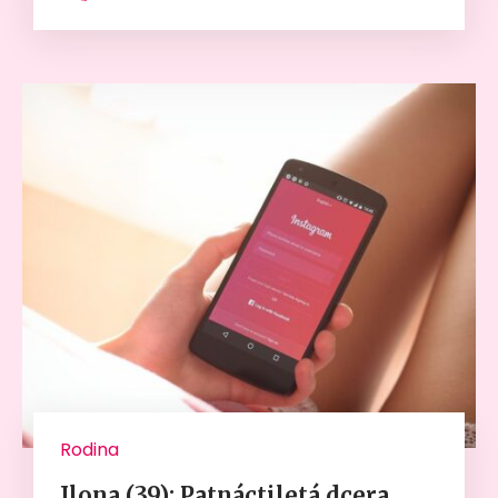
Rodina
Ilona (39): Patnáctiletá dcera