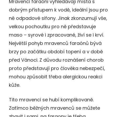
Mravenci faraóni vyhledávají místa s
dobrým přístupem k vodě, ideální jsou pro
ně odpadové sifony. Jinak zkonzumují vše,
velkou pochoutku pro ně představuje
maso – syrové i zpracované, živí se i krví.
Největší pohyb mravenců faraónů bývá
brzy po začátku období topení a v době
před Vánoci. Z důvodu roznášení chorob
proto představují pro člověka nebezpečí,
mohou způsobit třeba alergickou reakci
kůže.
Tito mravenci se hubí komplikovaně.
Zatímco běžných mravenců se můžete
zbavit i sami, na faraony je třeba