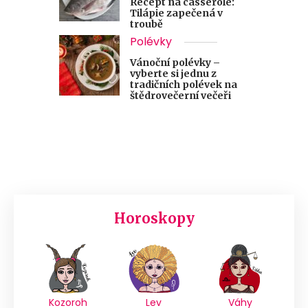
Recept na casserole:
Tilápie zapečená v
troubě
Polévky
Vánoční polévky –
vyberte si jednu z
tradičních polévek na
štědrovečerní večeři
Horoskopy
Kozoroh
Lev
Váhy