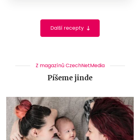
Další recepty
Z magazínů CzechNetMedia
Píšeme jinde