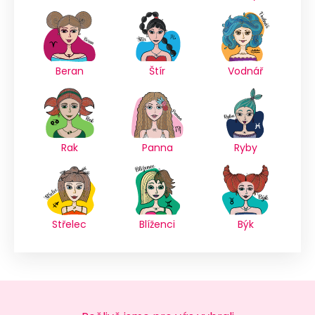
Beran
Štír
Vodnář
Rak
Panna
Ryby
Střelec
Blíženci
Býk