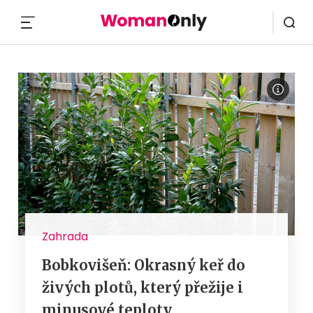
MENU
Zahrada
Bobkovišeň: Okrasný keř do
živých plotů, který přežije i
minusové teploty