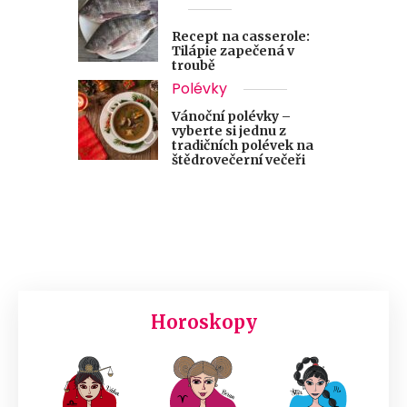
Recept na casserole:
Tilápie zapečená v
troubě
Polévky
Vánoční polévky –
vyberte si jednu z
tradičních polévek na
štědrovečerní večeři
Horoskopy