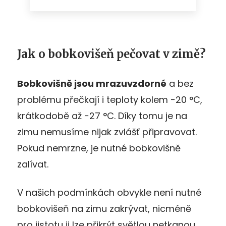
Jak o bobkovišeň pečovat v zimě?
Bobkovišně jsou mrazuvzdorné
a bez
problému přečkají i teploty kolem −20 °C,
krátkodobě až −27 °C. Díky tomu je na
zimu nemusíme nijak zvlášť připravovat.
Pokud nemrzne, je nutné bobkovišně
zalívat.
V našich podmínkách obvykle není nutné
bobkovišeň na zimu zakrývat, nicméně
pro jistotu ji lze přikrýt světlou netkanou