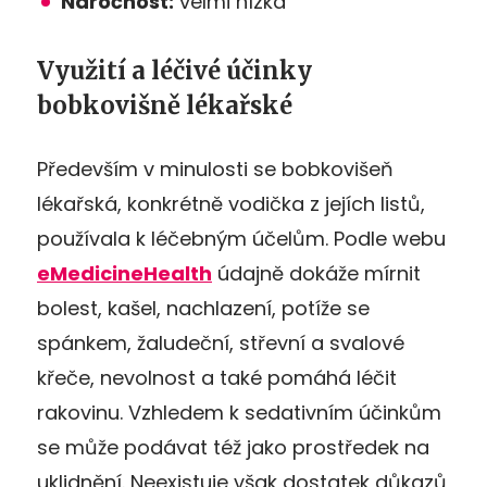
Náročnost:
velmi nízká
Využití a léčivé účinky
bobkovišně lékařské
Především v minulosti se bobkovišeň
lékařská, konkrétně vodička z jejích listů,
používala k léčebným účelům. Podle webu
eMedicineHealth
údajně dokáže mírnit
bolest, kašel, nachlazení, potíže se
spánkem, žaludeční, střevní a svalové
křeče, nevolnost a také pomáhá léčit
rakovinu. Vzhledem k sedativním účinkům
se může podávat též jako prostředek na
uklidnění. Neexistuje však dostatek důkazů