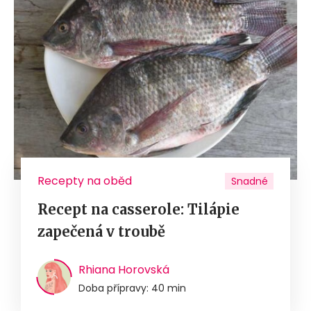
Recepty na oběd
Snadné
Recept na casserole: Tilápie
zapečená v troubě
Rhiana Horovská
Doba přípravy: 40 min