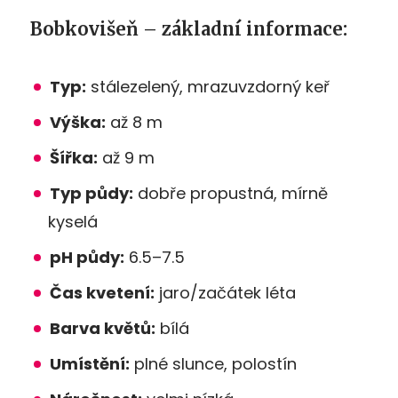
Bobkovišeň – základní informace:
Typ:
stálezelený, mrazuvzdorný keř
Výška:
až 8 m
Šířka:
až 9 m
Typ půdy:
dobře propustná, mírně
kyselá
pH půdy:
6.5–7.5
Čas kvetení:
jaro/začátek léta
Barva květů:
bílá
Umístění:
plné slunce, polostín