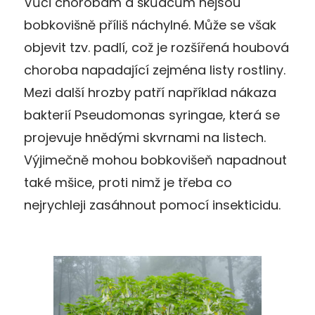
Vůči chorobám a škůdcům nejsou
bobkovišně příliš náchylné. Může se však
objevit tzv. padlí, což je rozšířená houbová
choroba napadající zejména listy rostliny.
Mezi další hrozby patří například nákaza
bakterií Pseudomonas syringae, která se
projevuje hnědými skvrnami na listech.
Výjimečně mohou bobkovišeň napadnout
také mšice, proti nimž je třeba co
nejrychleji zasáhnout pomocí insekticidu.