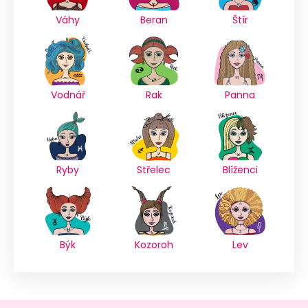
Váhy
Beran
Štír
Vodnář
Rak
Panna
Ryby
Střelec
Blíženci
Býk
Kozoroh
Lev