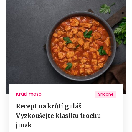
Krůtí maso
Snadné
Recept na krůtí guláš.
Vyzkoušejte klasiku trochu
jinak