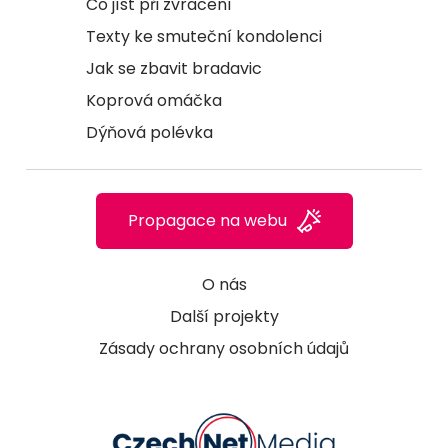
Co jíst při zvracení
Texty ke smuteční kondolenci
Jak se zbavit bradavic
Koprová omáčka
Dýňová polévka
Propagace na webu
O nás
Další projekty
Zásady ochrany osobních údajů