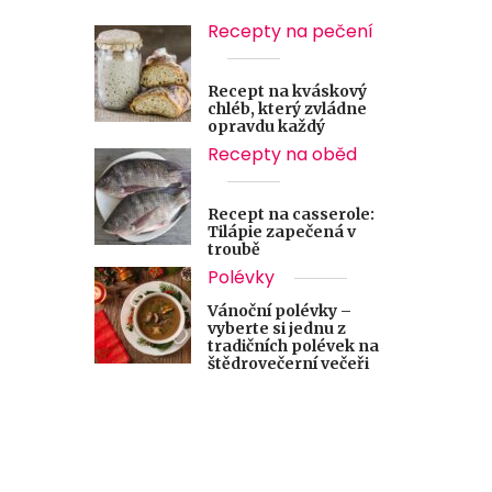
Recepty na pečení
Recept na kváskový
chléb, který zvládne
opravdu každý
Recepty na oběd
Recept na casserole:
Tilápie zapečená v
troubě
Polévky
Vánoční polévky –
vyberte si jednu z
tradičních polévek na
štědrovečerní večeři