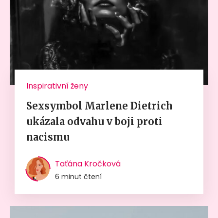
Inspirativní ženy
Sexsymbol Marlene Dietrich
ukázala odvahu v boji proti
nacismu
Taťána Kročková
6 minut čtení