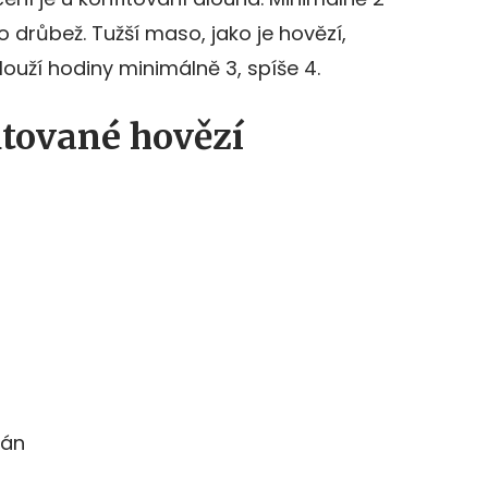
 drůbež. Tužší maso, jako je hovězí,
louží hodiny minimálně 3, spíše 4.
itované hovězí
ián