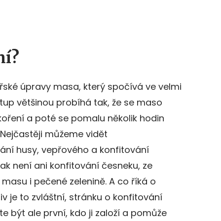
ní?
ářské úpravy masa, který spočívá ve velmi
tup většinou probíhá tak, že se maso
 koření a poté se pomalu několik hodin
. Nejčastěji můžeme vidět
vání husy, vepřového a konfitování
k není ani konfitování česneku, ze
 masu i pečené zelenině. A co říká o
v je to zvláštní, stránku o konfitování
 být ale první, kdo ji založí a pomůže