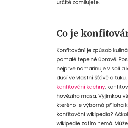
určitě zamilujete.
Co je konfitová
Konfitování je způsob kulin
pomalé tepelné úpravě. Pos
nejprve namarinuje v soli a
dusí ve vlastní šťávě a tuku
konfitování kachny
, konfito
hovězího masa. Výjimkou vša
kterého je výborná příloha k
konfitování wikipedia? Ačkoli
wikipedie zatím nemá. Můžete