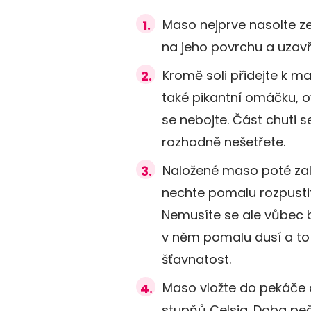
Maso nejprve nasolte ze
na jeho povrchu a uzavře
Kromě soli přidejte k ma
také pikantní omáčku, 
se nebojte. Část chuti 
rozhodně nešetřete.
Naložené maso poté zal
nechte pomalu rozpustit
Nemusíte se ale vůbec b
v něm pomalu dusí a to
šťavnatost.
Maso vložte do pekáče a
stupňů Celsia. Doba peč