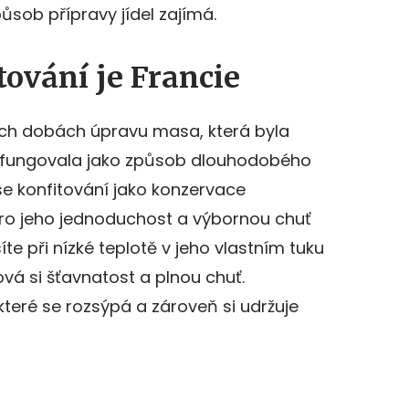
působ přípravy jídel zajímá.
ování je Francie
ých dobách úpravu masa, která byla
 fungovala jako způsob dlouhodobého
e konfitování jako konzervace
pro jeho jednoduchost a výbornou chuť
e při nízké teplotě v jeho vlastním tuku
ová si šťavnatost a plnou chuť.
teré se rozsýpá a zároveň si udržuje