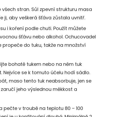
 všech stran. Sůl zpevní strukturu masa
 ji, aby veškerá šťáva zůstala uvnitř.
su i koření podle chuti. Použít můžete
ovocnou šťávu nebo alkohol. Ochucovadel
se propeče do tuku, takže na množství
ijte bohatě tukem nebo na něm tuk
. Nejvíce se k tomuto účelu hodí sádlo.
át, maso tento tuk neabsorbuje, jen se
 zaručí jeho výslednou měkkost a
 pečte v troubě na teplotu 80 – 100
ení je u konfitování dlouhá. Minimálně 2