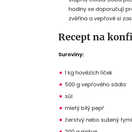
hodiny se doporučují pro
zvěřina a vepřové si zas
Recept na konf
Suroviny:
1 kg hovězích líček
500 g vepřového sádla
sůl
mletý bílý pepř
čerstvý nebo sušený tym
200 g mrkve