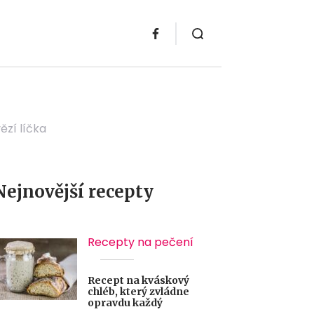
ězí líčka
Nejnovější recepty
Recepty na pečení
Recept na kváskový
chléb, který zvládne
opravdu každý