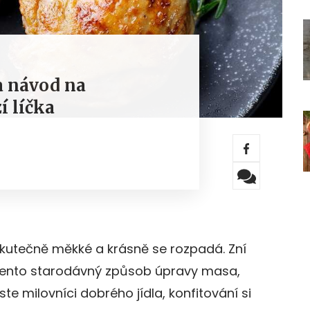
a návod na
í líčka
skutečně měkké a krásně se rozpadá. Zní
 tento starodávný způsob úpravy masa,
jste milovníci dobrého jídla, konfitování si