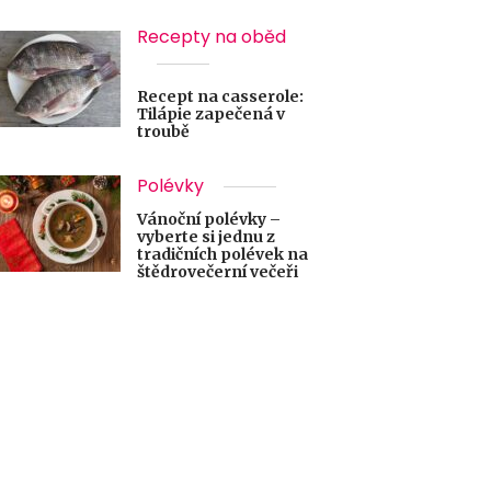
Recepty na oběd
Recept na casserole:
Tilápie zapečená v
troubě
Polévky
Vánoční polévky –
vyberte si jednu z
tradičních polévek na
štědrovečerní večeři