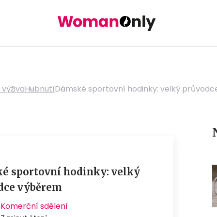
 výživa
Hubnutí
Dámské sportovní hodinky: velký průvod