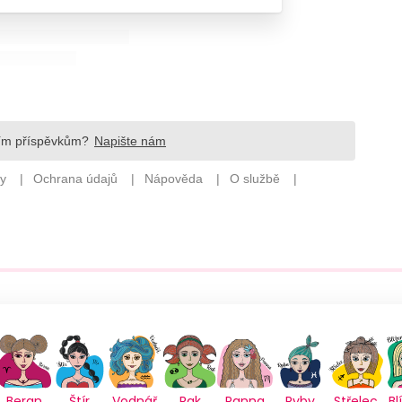
Beran
Štír
Vodnář
Rak
Panna
Ryby
Střelec
Bl