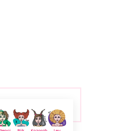
íženci
Býk
Kozoroh
Lev