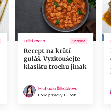
Krůtí maso
Snadné
Recept na krůtí
guláš. Vyzkoušejte
u
klasiku trochu jinak
Michaela Šilháčková
Doba přípravy: 60 min