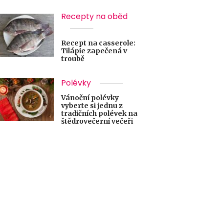
Recepty na oběd
Recept na casserole:
Tilápie zapečená v
troubě
Polévky
Vánoční polévky –
vyberte si jednu z
tradičních polévek na
štědrovečerní večeři