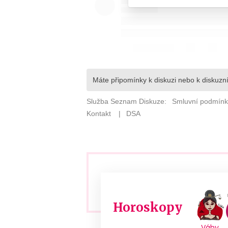
Horoskopy
Váhy