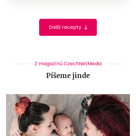
Další recepty
Z magazínů CzechNetMedia
Píšeme jinde