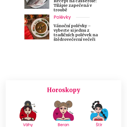
Recept na casserole:
Tilápie zapečená v
troubě
Polévky
Vánoční polévky –
vyberte si jednu z
tradičních polévek na
štědrovečerní večeři
Horoskopy
Váhy
Beran
Štír