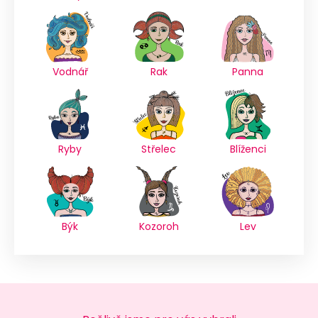
Vodnář
Rak
Panna
Ryby
Střelec
Blíženci
Býk
Kozoroh
Lev