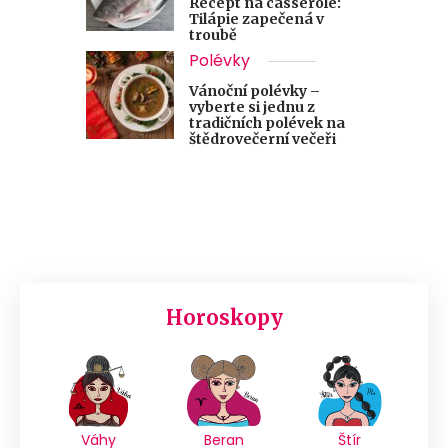
Recept na casserole:
Tilápie zapečená v
troubě
Polévky
Vánoční polévky –
vyberte si jednu z
tradičních polévek na
štědrovečerní večeři
Horoskopy
Váhy
Beran
Štír