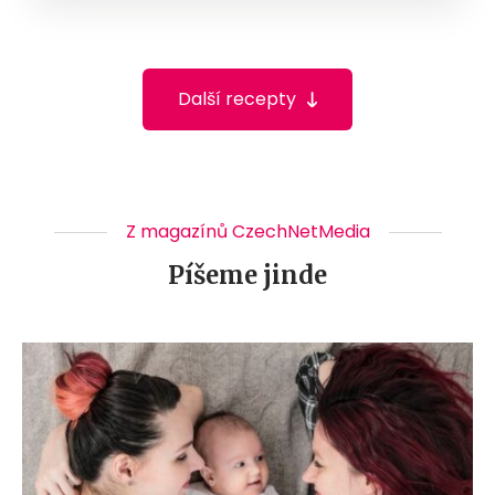
Další recepty
Z magazínů CzechNetMedia
Píšeme jinde