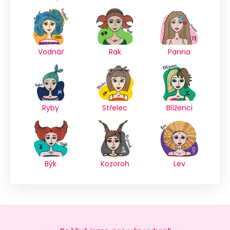
Vodnář
Rak
Panna
Ryby
Střelec
Blíženci
Býk
Kozoroh
Lev