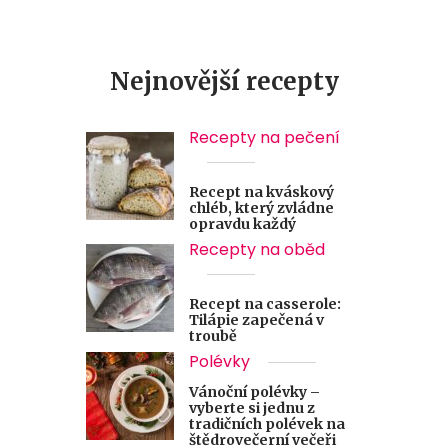
Nejnovější recepty
Recepty na pečení
Recept na kváskový
chléb, který zvládne
opravdu každý
Recepty na oběd
Recept na casserole:
Tilápie zapečená v
troubě
Polévky
Vánoční polévky –
vyberte si jednu z
tradičních polévek na
štědrovečerní večeři