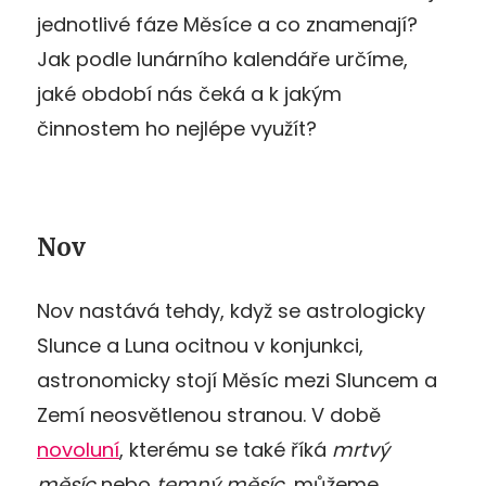
jednotlivé fáze Měsíce a co znamenají?
Jak podle lunárního kalendáře určíme,
jaké období nás čeká a k jakým
činnostem ho nejlépe využít?
Nov
Nov nastává tehdy, když se astrologicky
Slunce a Luna ocitnou v konjunkci,
astronomicky stojí Měsíc mezi Sluncem a
Zemí neosvětlenou stranou. V době
novoluní
, kterému se také říká
mrtvý
měsíc
nebo
temný měsíc
, můžeme