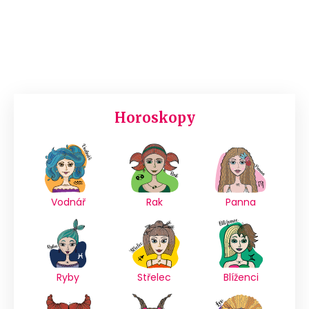
Horoskopy
Vodnář
Rak
Panna
Ryby
Střelec
Blíženci