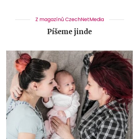
Z magazínů CzechNetMedia
Píšeme jinde