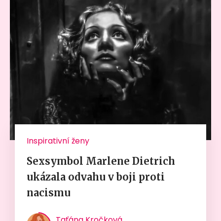
Inspirativní ženy
Sexsymbol Marlene Dietrich
ukázala odvahu v boji proti
nacismu
Taťána Kročková