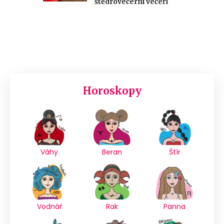
štědrovečerní večeři
Horoskopy
Váhy
Beran
Štír
Vodnář
Rak
Panna