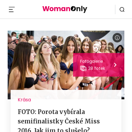
MENU
Fotogalerie
38 fotek
Krása
FOTO: Porota vybírala
semifinalistky České Miss
2016. Jak jim to slušelo?