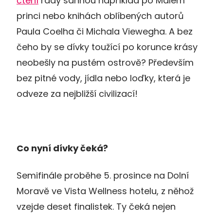
čtení
rády sáhnou například po Malém
princi nebo knihách oblíbených autorů
Paula Coelha či Michala Viewegha. A bez
čeho by se dívky toužící po korunce krásy
neobešly na pustém ostrově? Především
bez pitné vody, jídla nebo loďky, která je
odveze za nejbližší civilizací!
Co nyní dívky čeká?
Semifinále proběhe 5. prosince na Dolní
Moravě ve Vista Wellness hotelu, z něhož
vzejde deset finalistek. Ty čeká nejen