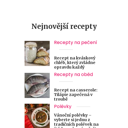
Nejnovější recepty
Recepty na pečení
Recept na kváskový
chléb, který zvládne
opravdu každý
Recepty na oběd
Recept na casserole:
Tilápie zapečená v
troubě
Polévky
Vánoční polévky –
vyberte si jednu z
tradičních polévek na