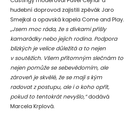
Castingy moderoval Pavel Cejnar a
hudební doprovod zajistili zpěvák Jaro
Smejkal a opavská kapela Come and Play.
„Jsem moc ráda, že s dívkami přišly
kamarádky nebo jejich rodina. Podpora
blízkých je velice důležitá a to nejen
v soutěžích. Všem přítomným slečnám to
nejen pomůže se sebevědomím, ale
zároveň je skvělé, že se mají s kým
radovat z postupu, ale i o koho opřít,
pokud to tentokrát nevyšlo,“
dodává
Marcela Krplová.