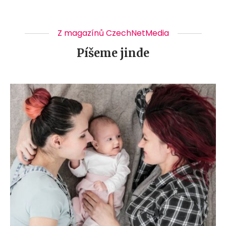
Z magazínů CzechNetMedia
Píšeme jinde