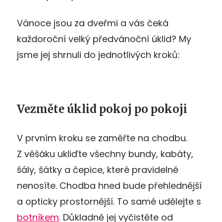
Vánoce jsou za dveřmi a vás čeká
každoroční velký předvánoční úklid? My
jsme jej shrnuli do jednotlivých kroků:
Vezměte úklid pokoj po pokoji
V prvním kroku se zaměřte na chodbu.
Z věšáku ukliďte všechny bundy, kabáty,
šály, šátky a čepice, které pravidelně
nenosíte. Chodba hned bude přehlednější
a opticky prostornější. To samé udělejte s
botníkem
. Důkladně jej vyčistěte od