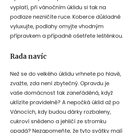
vyplatí, při vánočním úklidu si tak na
podlaze nezničíte ruce. Koberce důkladně
vyluxujte, podlahy omyjte vhodným
přípravkem a případně ošetřete leštěnkou.
Rada navíc
Než se do velkého úklidu vrhnete po hlavě,
zvažte, zda není zbytečný. Opravdu je
vaše domácnost tak zaneřáděná, když
uklízíte pravidelně? A nepočká úklid až po
Vánocích, kdy budou dárky rozbaleny,
cukroví snědeno a jehličí ze stromku
opadá? Nezapomeňte, že tyto svátky mají