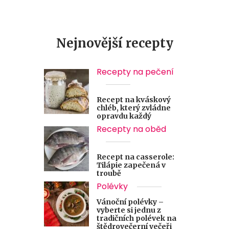
Nejnovější recepty
Recepty na pečení
Recept na kváskový
chléb, který zvládne
opravdu každý
Recepty na oběd
Recept na casserole:
Tilápie zapečená v
troubě
Polévky
Vánoční polévky –
vyberte si jednu z
tradičních polévek na
štědrovečerní večeři