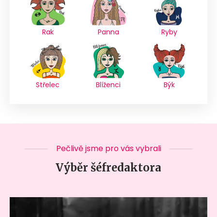
Rak
Panna
Ryby
Střelec
Blíženci
Býk
Pečlivě jsme pro vás vybrali
Výběr šéfredaktora