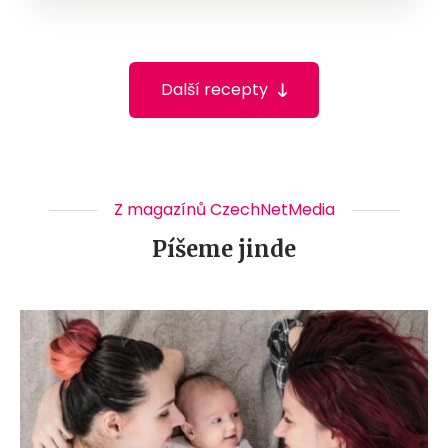
Další recepty
Z magazínů CzechNetMedia
Píšeme jinde