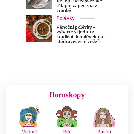
Recept na casserole:
Tilápie zapečená v
troubě
Polévky
Vánoční polévky –
vyberte si jednu z
tradičních polévek na
štědrovečerní večeři
Horoskopy
Vodnář
Rak
Panna