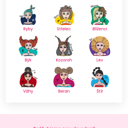
Ryby
Střelec
Blíženci
Býk
Kozoroh
Lev
Váhy
Beran
Štír