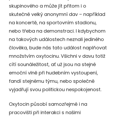
skupinového a může jít přitom i o
skutečně velký anonymní dav – například
na koncertě, na sportovním stadionu,
nebo třeba na demonstraci. I kdybychom
na takových událostech neznali jediného
člověka, bude nás tato událost naplňovat
množstvím oxytocinu. Všichni v davu totiž
cítí sounáležitost, ať už jsou na stejné
emoční vlně při hudebním vystoupení,
fandí stejnému týmu, nebo společně
vyjadřují svou politickou nespokojenost.
Oxytocin působí samozřejmě i na
pracovišti při interakci s našimi