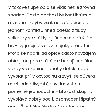
V takové tlupě opic se však nežije zrovna
snadno. Často dochází ke konfliktům a
rozepřím. Kdyby však nějaká opice po
jednom konfliktu hned odešla z tlupy,
velice by se snížily její šance na přežití a
brzy by ji nejspíš ulovil nějaký predátor.
Proto se například opice často navzájem
obírají od parazitů, čímž budují sociální
vazby ve skupině. I pouhý dotek může
vyvolat příliv oxytocinu a zvýší se důvěra
mezi jednotlivými členy tlupy. Je to
poměrně jednoduché – blízkost skupiny
vyvolává dobrý pocit, osamocení špatný
pocit. Život člověka je však přece jen