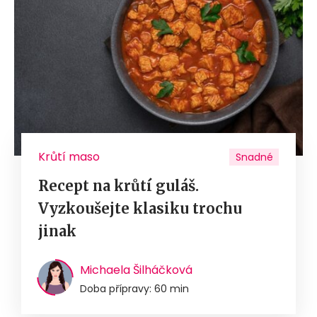
Krůtí maso
Snadné
Recept na krůtí guláš.
Vyzkoušejte klasiku trochu
jinak
Michaela Šilháčková
Doba přípravy: 60 min