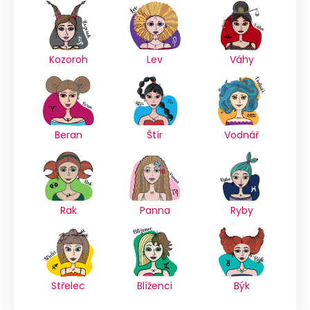
Kozoroh
Lev
Váhy
Beran
Štír
Vodnář
Rak
Panna
Ryby
Střelec
Blíženci
Býk