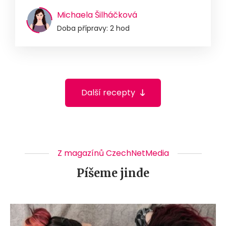
Michaela Šilháčková
Doba přípravy: 2 hod
Další recepty
Z magazínů CzechNetMedia
Píšeme jinde