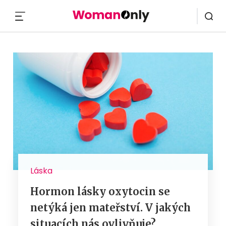
MENU
Láska
Hormon lásky oxytocin se
netýká jen mateřství. V jakých
situacích nás ovlivňuje?