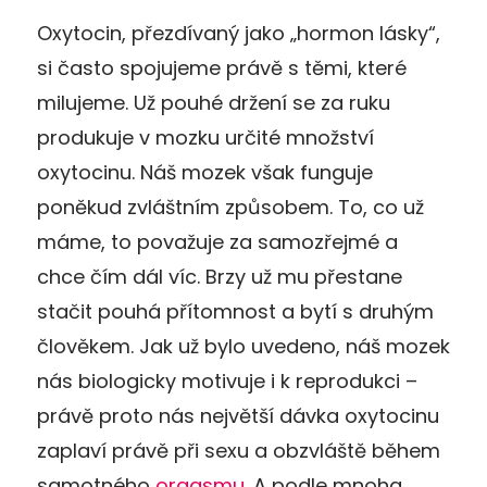
Oxytocin, přezdívaný jako „hormon lásky“,
si často spojujeme právě s těmi, které
milujeme. Už pouhé držení se za ruku
produkuje v mozku určité množství
oxytocinu. Náš mozek však funguje
poněkud zvláštním způsobem. To, co už
máme, to považuje za samozřejmé a
chce čím dál víc. Brzy už mu přestane
stačit pouhá přítomnost a bytí s druhým
člověkem. Jak už bylo uvedeno, náš mozek
nás biologicky motivuje i k reprodukci –
právě proto nás největší dávka oxytocinu
zaplaví právě při sexu a obzvláště během
samotného
orgasmu
. A podle mnoha