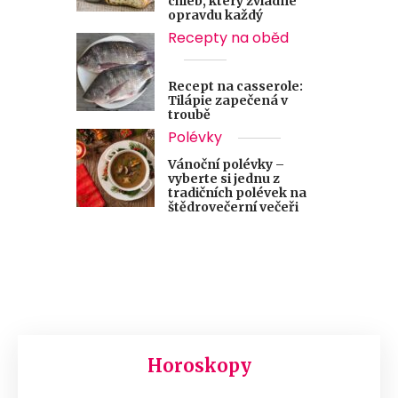
chléb, který zvládne
opravdu každý
Recepty na oběd
Recept na casserole:
Tilápie zapečená v
troubě
Polévky
Vánoční polévky –
vyberte si jednu z
tradičních polévek na
štědrovečerní večeři
Horoskopy