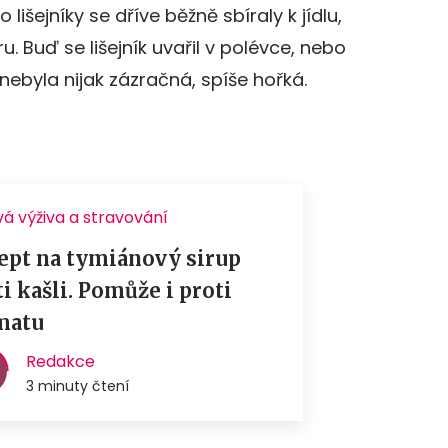
lišejníky se dříve běžně sbíraly k jídlu,
 Buď se lišejník uvařil v polévce, nebo
nebyla nijak zázračná, spíše hořká.