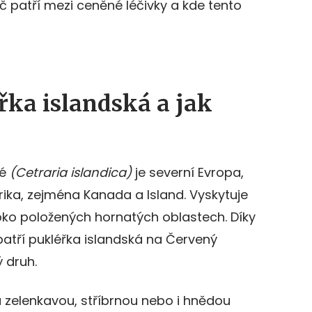
č patří mezi ceněné léčivky a kde tento
řka islandská a jak
ké
(Cetraria islandica)
je severní Evropa,
ika, zejména Kanada a Island. Vyskytuje
soko položených hornatých oblastech. Díky
atří pukléřka islandská na Červený
 druh.
 zelenkavou, stříbrnou nebo i hnědou