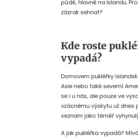
půdě, hlavně na Islandu. Pro
zázrak sehnat?
Kde roste puklé
vypadá?
Domovem pukléřky islands
Asie nebo také severní Amer
se i u nás, ale pouze ve vy
vzácnému výskytu už dnes p
seznam jako téměř vyhynulý
A jak pukléřka vypadá? Mívá