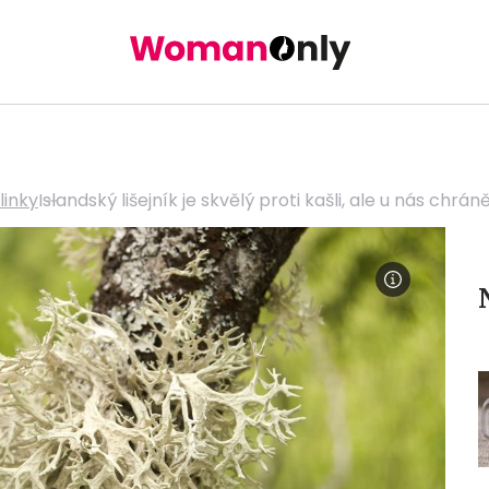
linky
Islandský lišejník je skvělý proti kašli, ale u nás chr