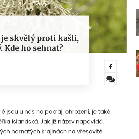
je skvělý proti kašli,
ý. Kde ho sehnat?
ré jsou u nás na pokraji ohrožení, je také
léřka islandská. Jak již název napovídá,
ských hornatých krajinách na vřesovité