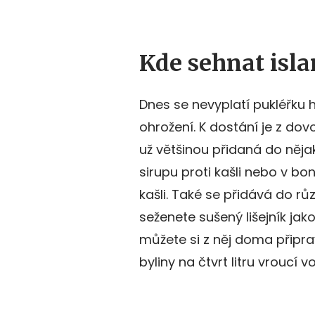
Kde sehnat isla
Dnes se nevyplatí pukléřku h
ohrožení. K dostání je z dov
už většinou přidaná do něja
sirupu proti kašli nebo v b
kašli. Také se přidává do r
seženete sušený lišejník jak
můžete si z něj doma připrav
byliny na čtvrt litru vroucí v