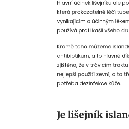
Hlavní účinek lišejníku ale p
která prokazatelně léčí tuber
vynikajícím a účinným lékem
používá proti kašli všeho dr
Kromě toho můžeme islandský
antibiotikum, a to hlavně d
zjištěno, že v trávicím trakt
nejlepší použití zevní, a to
potřeba dezinfekce kůže.
Je lišejník isl