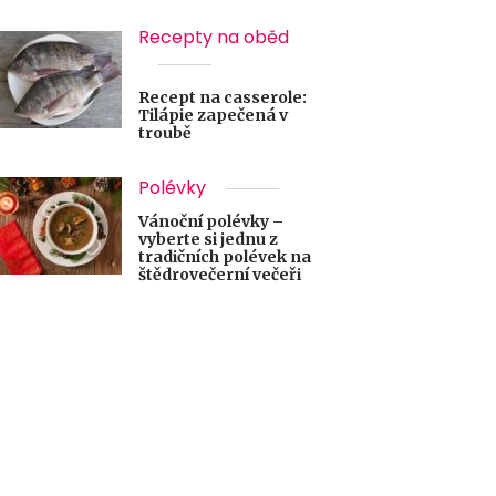
Recepty na oběd
Recept na casserole:
Tilápie zapečená v
troubě
Polévky
Vánoční polévky –
vyberte si jednu z
tradičních polévek na
štědrovečerní večeři