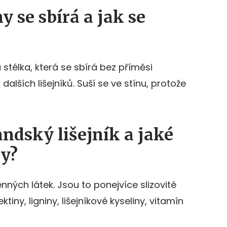
ny se sbírá a jak se
á stélka, která se sbírá bez příměsi
 dalších lišejníků. Suší se ve stínu, protože
andský lišejník a jaké
ky?
nných látek. Jsou to ponejvíce slizovité
ektiny, ligniny, lišejníkové kyseliny, vitamín