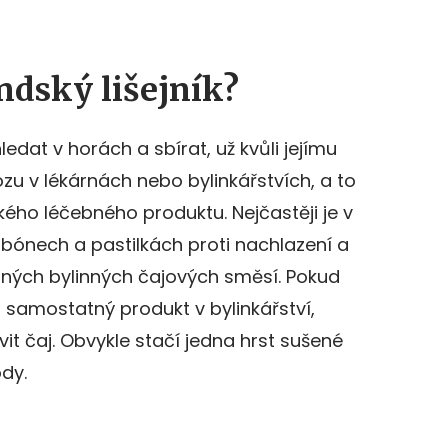
ndský lišejník?
ledat v horách a sbírat, už kvůli jejímu
ozu v lékárnách nebo bylinkářstvích, a to
kého léčebného produktu. Nejčastěji je v
onbónech a pastilkách proti nachlazení a
ůzných bylinných čajových směsí. Pokud
o samostatný produkt v bylinkářství,
it čaj. Obvykle stačí jedna hrst sušené
ody.