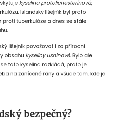
oskytuje
kyselina protolichesterinová
,
kulózu. Islandský lišejník byl proto
 proti tuberkulóze a dnes se stále
uhu.
 lišejník považovat i za přírodní
íky obsahu
kyseliny usninové
. Bylo ale
u se tato kyselina rozkládá, proto je
 třeba na zanícené rány a všude tam, kde je
andský bezpečný?