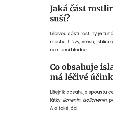
Jaká část rostli
suší?
Léčivou částí rostliny je tuh
mechu, trávy, vřesu, jehličí a
na slunci bledne.
Co obsahuje isl
má léčivé účin
Lišejník obsahuje spoustu ce
látky,
lichenin, isolichenin
, p
A a také jód.