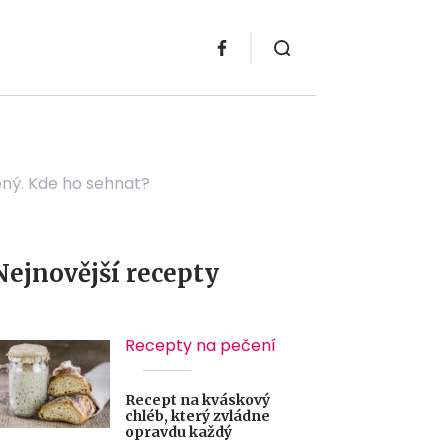
áněný. Kde ho sehnat?
Nejnovější recepty
Recepty na pečení
Recept na kváskový
chléb, který zvládne
opravdu každý