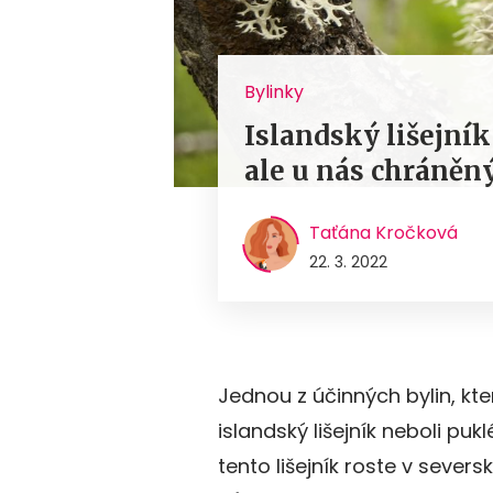
Bylinky
Islandský lišejník 
ale u nás chráněn
Taťána Kročková
22. 3. 2022
Jednou z účinných bylin, kte
islandský lišejník neboli puk
tento lišejník roste v sever