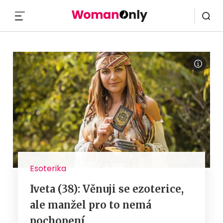
MENU
Esoterika
Iveta (38): Věnuji se ezoterice,
ale manžel pro to nemá
pochopení