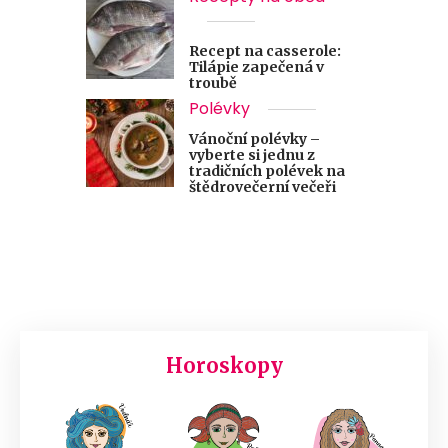
Recept na casserole:
Tilápie zapečená v
troubě
Polévky
Vánoční polévky –
vyberte si jednu z
tradičních polévek na
štědrovečerní večeři
Horoskopy