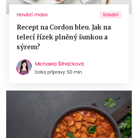
Hovězí maso
Střední
Recept na Cordon bleu. Jak na
telecí řízek plněný šunkou a
sýrem?
Michaela Šilháčková
Doba přípravy: 50 min