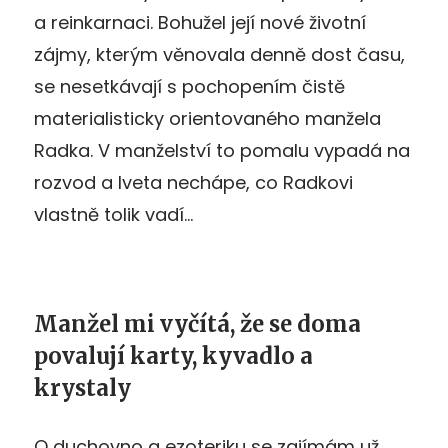
a reinkarnaci. Bohužel její nové životní
zájmy, kterým věnovala denně dost času,
se nesetkávají s pochopením čistě
materialisticky orientovaného manžela
Radka. V manželství to pomalu vypadá na
rozvod a Iveta nechápe, co Radkovi
vlastně tolik vadí…
Manžel mi vyčítá, že se doma
povalují karty, kyvadlo a
krystaly
O duchovno a ezoteriku se zajímám už