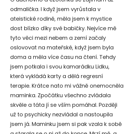
odmalička. I když jsem vyrůstala v
ateistické rodině, měla jsem k mystice
dost blízko díky své babičky. Nejvíce mě
tyto věci mezi nebem a zemí začaly
oslovovat na mateřské, když jsem byla
doma a měla více času na čtení. Tehdy
jsem potkala i svou kamarádku Lidku,
která vykládá karty a dělá regresní
terapie. Krátce nato mi vážně onemocněla
maminka. Zpočátku všechno zvládala
skvěle a táta jí se vším pomáhal. Později
už to psychicky nezvládal a nastoupila
jsem já. Maminku jsem si pak vzala k sobě
a starala se o ni až do konce. Mrzí mě, a