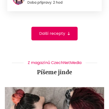
Doba přípravy: 2 hod
Další recepty
Z magazínů CzechNetMedia
Píšeme jinde