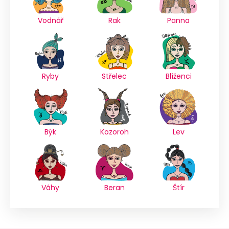
Vodnář
Rak
Panna
Ryby
Střelec
Blíženci
Býk
Kozoroh
Lev
Váhy
Beran
Štír