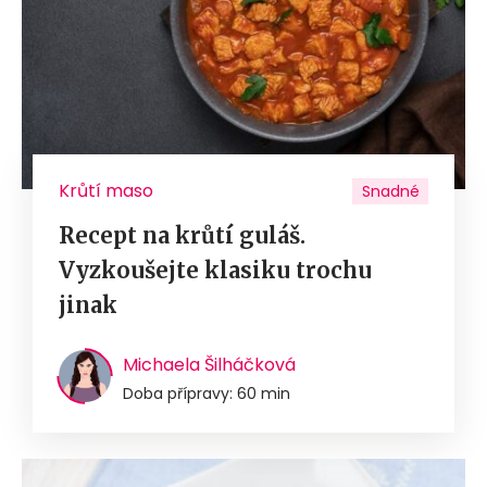
Krůtí maso
Snadné
Recept na krůtí guláš.
Vyzkoušejte klasiku trochu
jinak
Michaela Šilháčková
Doba přípravy: 60 min