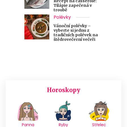
Recept na casserole:
Tilápie zapečená v
troubě
Polévky
Vánoční polévky –
vyberte si jednu z
tradičních polévek na
štědrovečerní večeři
Horoskopy
Panna
Ryby
Střelec