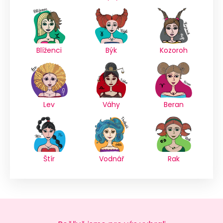
Blíženci
Býk
Kozoroh
Lev
Váhy
Beran
Štír
Vodnář
Rak