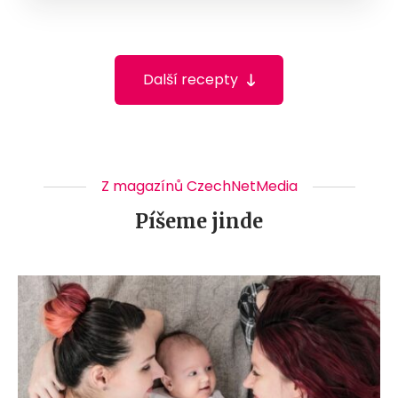
Další recepty
Z magazínů CzechNetMedia
Píšeme jinde