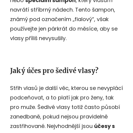
nebo
speciální šampon
, který vlasům
navrátí stříbrný nádech. Tento šampon,
známý pod označením „fialový“, však
používejte jen párkrát do měsíce, aby se
vlasy příliš nevysušily.
Jaký účes pro šedivé vlasy?
Střih vlasů je další věc, kterou se nevyplácí
podceňovat, a to platí jak pro ženy, tak
pro muže. Šedivé vlasy totiž často působí
zanedbaně, pokud nejsou pravidelně
zastřihované. Nejvhodnější jsou
účesy s