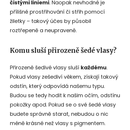
čistými liniemi
. Naopak nevhodné je
přílišné prostřihování či střih pomocí
žiletky – takový účes by působil
roztřepeně a neupraveně.
Komu sluší přirozeně šedé vlasy?
Přirozeně šedivé vlasy sluší
každému
.
Pokud vlasy zešediví věkem, získají takový
odstín, který odpovídá našemu typu.
Budou se tedy hodit k našim očím, odstínu
pokožky apod. Pokud se o své šedé vlasy
budete správně starat, nebudou o nic
méně krásné než vlasy s pigmentem.