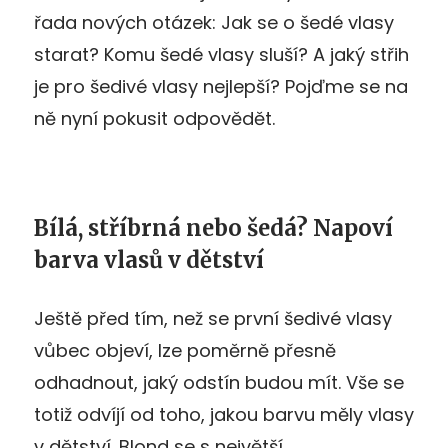
řada nových otázek: Jak se o šedé vlasy
starat? Komu šedé vlasy sluší? A jaký střih
je pro šedivé vlasy nejlepší? Pojďme se na
ně nyní pokusit odpovědět.
Bílá, stříbrná nebo šedá? Napoví
barva vlasů v dětství
Ještě před tím, než se první šedivé vlasy
vůbec objeví, lze poměrně přesně
odhadnout, jaký odstín budou mít. Vše se
totiž odvíjí od toho, jakou barvu měly vlasy
v dětství. Blond se s největší