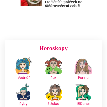
tradičních polévek na
štědrovečerní večeři
Horoskopy
Vodnář
Rak
Panna
Ryby
Střelec
Blíženci