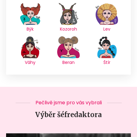
Býk
Kozoroh
Lev
Váhy
Beran
Štír
Pečlivě jsme pro vás vybrali
Výběr šéfredaktora