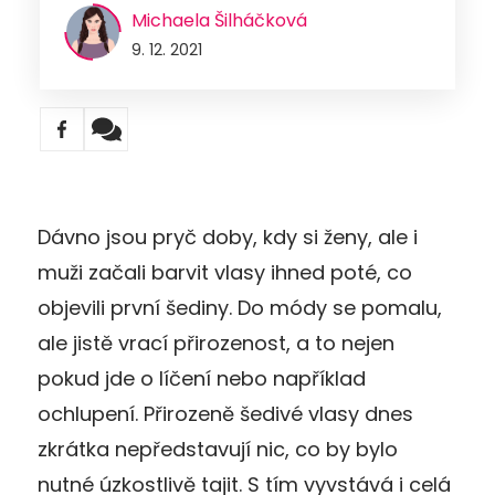
Michaela Šilháčková
9. 12. 2021
Dávno jsou pryč doby, kdy si ženy, ale i
muži začali barvit vlasy ihned poté, co
objevili první šediny. Do módy se pomalu,
ale jistě vrací přirozenost, a to nejen
pokud jde o líčení nebo například
ochlupení. Přirozeně šedivé vlasy dnes
zkrátka nepředstavují nic, co by bylo
nutné úzkostlivě tajit. S tím vyvstává i celá