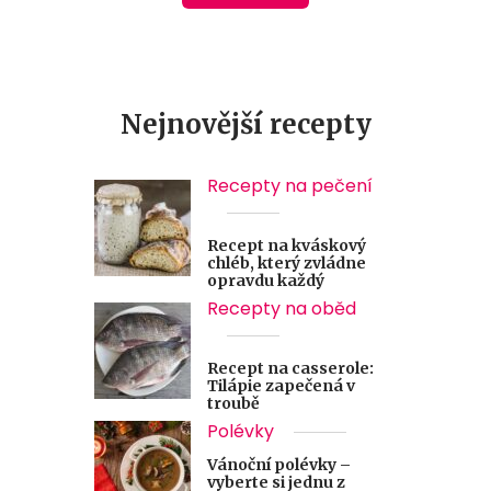
Nejnovější recepty
Recepty na pečení
Recept na kváskový
chléb, který zvládne
opravdu každý
Recepty na oběd
Recept na casserole:
Tilápie zapečená v
troubě
Polévky
Vánoční polévky –
vyberte si jednu z