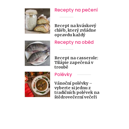
Recepty na pečení
Recept na kváskový
chléb, který zvládne
opravdu každý
Recepty na oběd
Recept na casserole:
Tilápie zapečená v
troubě
Polévky
Vánoční polévky –
vyberte si jednu z
tradičních polévek na
štědrovečerní večeři