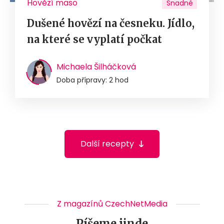
Hovězí maso
Snadné
Dušené hovězí na česneku. Jídlo,
na které se vyplatí počkat
Michaela Šilháčková
Doba přípravy: 2 hod
Další recepty
Z magazínů CzechNetMedia
Píšeme jinde