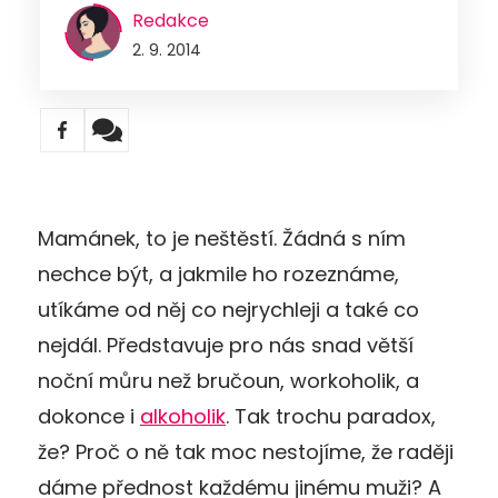
Redakce
2. 9. 2014
Mamánek, to je neštěstí. Žádná s ním
nechce být, a jakmile ho rozeznáme,
utíkáme od něj co nejrychleji a také co
nejdál. Představuje pro nás snad větší
noční můru než bručoun, workoholik, a
dokonce i
alkoholik
. Tak trochu paradox,
že? Proč o ně tak moc nestojíme, že raději
dáme přednost každému jinému muži? A