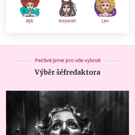
Býk
Kozoroh
Lev
Pečlivě jsme pro vás vybrali
Výběr šéfredaktora