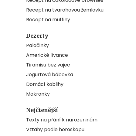
Recept na čokoládové brownies
Recept na tvarohovou žemlovku
Recept na muffiny
Dezerty
Palačinky
Americké lívance
Tiramisu bez vajec
Jogurtová bábovka
Domácí koblihy
Makronky
Nejčtenější
Texty na přání k narozeninám
Vztahy podle horoskopu