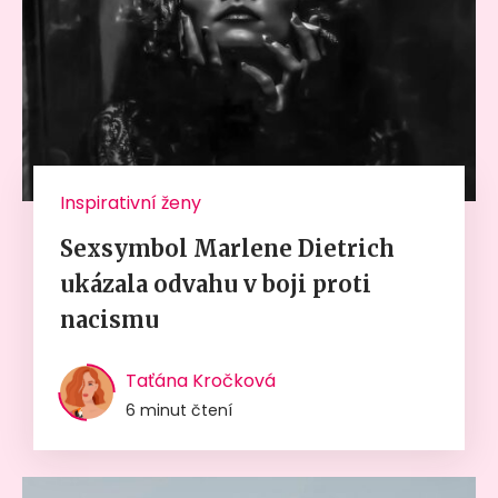
Inspirativní ženy
Sexsymbol Marlene Dietrich
ukázala odvahu v boji proti
nacismu
Taťána Kročková
6 minut čtení