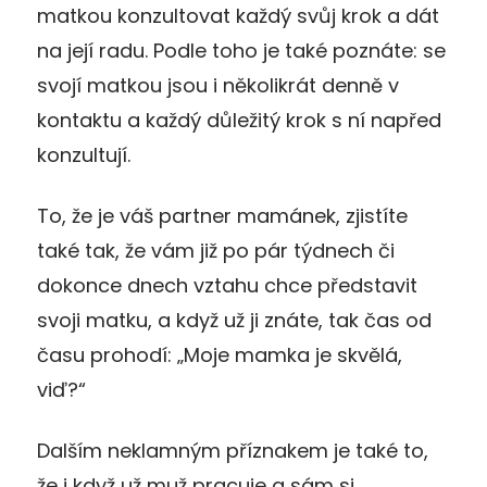
matkou konzultovat každý svůj krok a dát
na její radu. Podle toho je také poznáte: se
svojí matkou jsou i několikrát denně v
kontaktu a každý důležitý krok s ní napřed
konzultují.
To, že je váš partner mamánek, zjistíte
také tak, že vám již po pár týdnech či
dokonce dnech vztahu chce představit
svoji matku, a když už ji znáte, tak čas od
času prohodí: „Moje mamka je skvělá,
viď?“
Dalším neklamným příznakem je také to,
že i když už muž pracuje a sám si