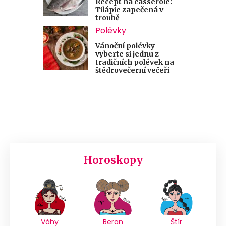
Recept na casserole:
Tilápie zapečená v
troubě
Polévky
Vánoční polévky –
vyberte si jednu z
tradičních polévek na
štědrovečerní večeři
Horoskopy
Váhy
Beran
Štír