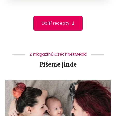
Další recepty
Z magazínů CzechNetMedia
Píšeme jinde