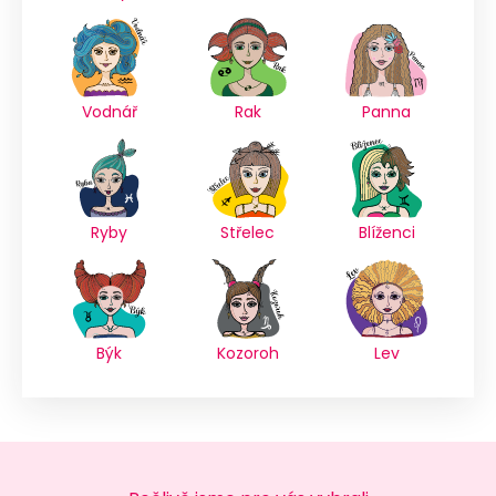
Vodnář
Rak
Panna
Ryby
Střelec
Blíženci
Býk
Kozoroh
Lev