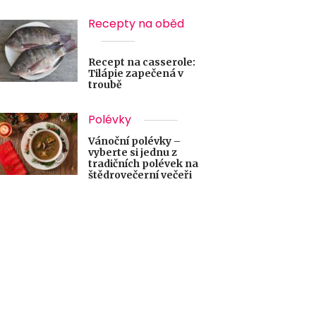
Recepty na oběd
Recept na casserole:
Tilápie zapečená v
troubě
Polévky
Vánoční polévky –
vyberte si jednu z
tradičních polévek na
štědrovečerní večeři