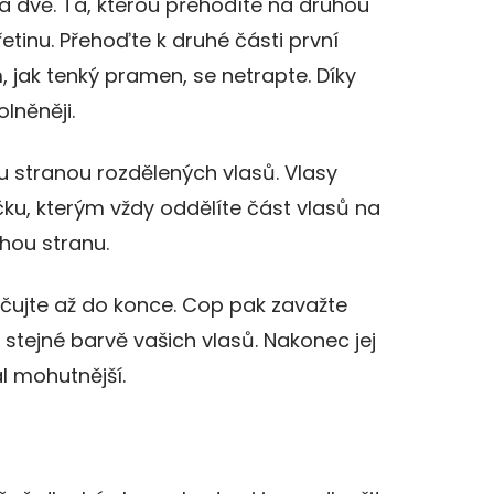
na dvě. Ta, kterou přehodíte na druhou
řetinu. Přehoďte k druhé části první
 jak tenký pramen, se netrapte. Díky
lněněji.
u stranou rozdělených vlasů. Vlasy
ku, kterým vždy oddělíte část vlasů na
hou stranu.
ujte až do konce. Cop pak zavažte
stejné barvě vašich vlasů. Nakonec jej
l mohutnější.