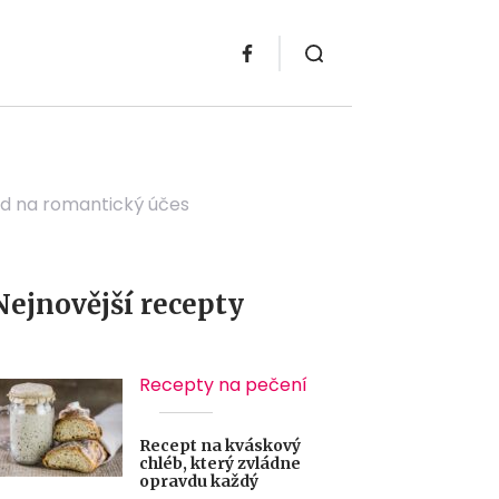
od na romantický účes
Nejnovější recepty
Recepty na pečení
Recept na kváskový
chléb, který zvládne
opravdu každý