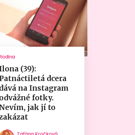
Rodina
Ilona (39):
Patnáctiletá dcera
dává na Instagram
odvážné fotky.
Nevím, jak jí to
zakázat
Taťána Kročková