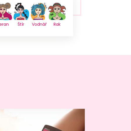
eran
Štír
Vodnář
Rak