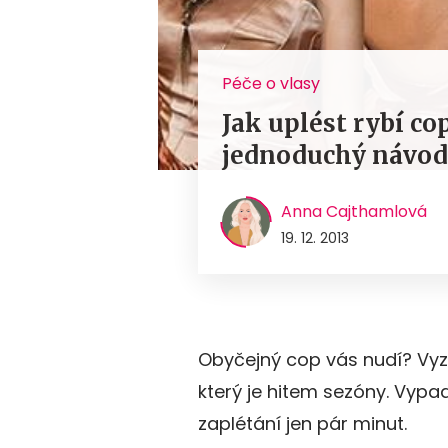
Péče o vlasy
Jak uplést rybí co
jednoduchý návod
Anna Cajthamlová
19. 12. 2013
Obyčejný cop vás nudí? Vyzk
který je hitem sezóny. Vypad
zaplétání jen pár minut.