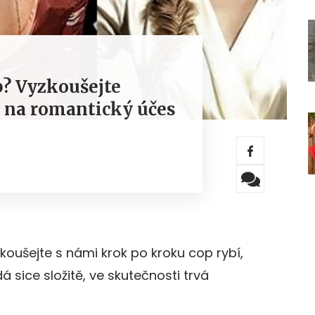
p? Vyzkoušejte
 na romantický účes
oušejte s námi krok po kroku cop rybí,
á sice složitě, ve skutečnosti trvá