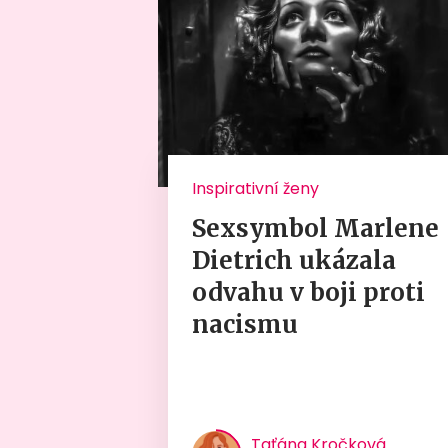
Inspirativní ženy
Sexsymbol Marlene
Dietrich ukázala
odvahu v boji proti
nacismu
Taťána Kročková