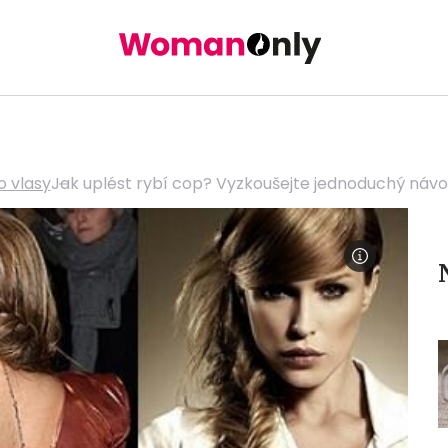
o vlasy
Jak uplést rybí cop? Vyzkoušejte jednoduchý náv