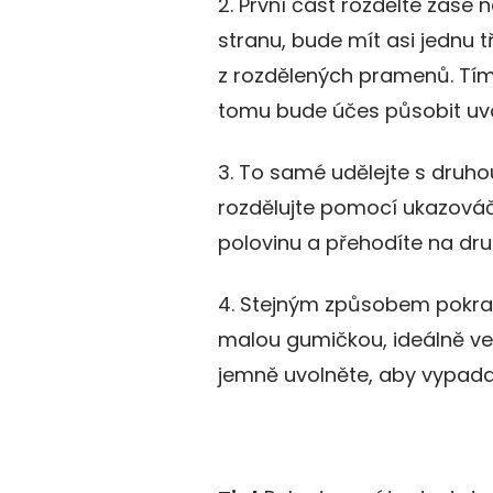
2. První část rozdělte zase 
stranu, bude mít asi jednu t
z rozdělených pramenů. Tím,
tomu bude účes působit uvo
3. To samé udělejte s druho
rozdělujte pomocí ukazováč
polovinu a přehodíte na dru
4. Stejným způsobem pokrač
malou gumičkou, ideálně ve 
jemně uvolněte, aby vypada